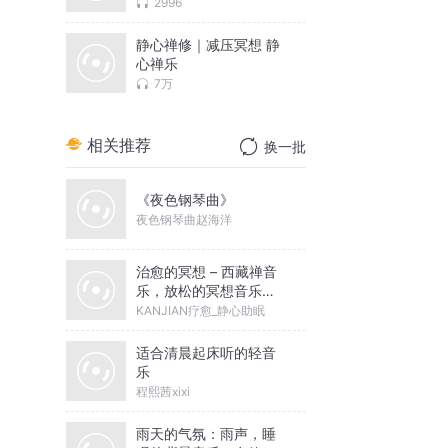
2996
静心禅修｜减压冥想 静
心禅乐
7万
相关推荐
换一批
《夜色钢琴曲》
夜色钢琴曲赵海洋
治愈的冥想 – 西藏禅音
乐，放松的冥想音乐，
找寻心灵的净土
KANJIAN疗愈_静心助眠
适合清晨起床听的轻音
乐
程熙茜xixi
雨天的气氛：雨声，睡