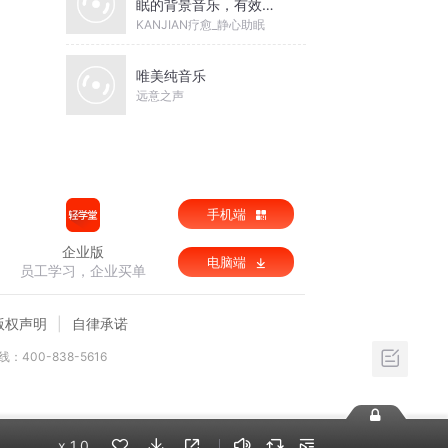
眠的背景音乐，有效于
入睡的声音
KANJIAN疗愈_静心助眠
唯美纯音乐
远意之声
手机端
企业版
电脑端
员工学习，企业买单
版权声明
自律承诺
：400-838-5616
x
1.0