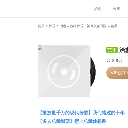
发现
分类
>
>
首页
音乐
治愈吉他纯音乐丨被修复的回忆吉他曲
治
8.9万
VIP仅
0.
【播放量千万的现代言情】我们错过的十年
【多人总裁甜宠】惹上总裁休想跑