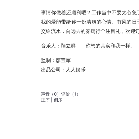
事情你做着还顺利吧？工作当中不要太心急
我的爱能带给你一份清爽的心情。有风的日
交给流水，向远去的雾霭行个注目礼，欢迎
音乐人：顾立群——你想的其实和我一样。
监制：廖宝军
出品公司：人人娱乐
声音
（
0
）
评价
（
1
）
正序
|
倒序