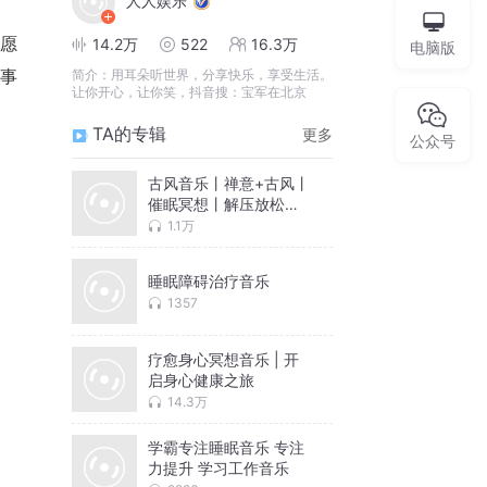
人人娱乐
愿
14.2万
522
16.3万
电脑版
简介：
用耳朵听世界，分享快乐，享受生活。
事
让你开心，让你笑，抖音搜：宝军在北京
TA的专辑
更多
公众号
古风音乐丨禅意+古风丨
催眠冥想丨解压放松丨
深度睡眠
1.1万
睡眠障碍治疗音乐
1357
疗愈身心冥想音乐 | 开
启身心健康之旅
14.3万
学霸专注睡眠音乐 专注
力提升 学习工作音乐