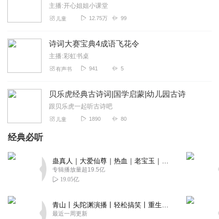
主播:开心姐姐小课堂
果然涨知识，常来听听。。
12.75万
99
儿童
回复
2022-07-19
1
诗词大赛宝典4成语飞花令
梧叶秋声时
主播:彩虹书桌
涨知识呀！这个必须支持！
941
5
有声书
回复
2022-07-19
1
贝乐虎经典古诗词|国学启蒙|幼儿园古诗
哈拉休薄
跟贝乐虎一起听古诗吧
盲盒，哈哈哈哈哈哈。期待更多的声音
1890
80
儿童
回复
2022-07-18
1
经典必听
飕飕水仙
蛊真人｜大爱仙尊｜热血｜老宝玉｜多人VIP免费有声剧
古诗不错，音色也挺好，孩子非常爱听
专辑播放量超19.5亿
回复
2022-01-23
0
19.05亿
青山丨头陀渊演播丨轻松搞笑丨重生穿越丨古代权谋丨VIP免费 | 多人有声剧
最近一周更新