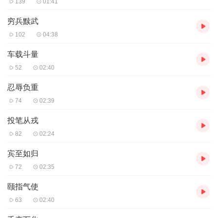
139
01:41
穷兵黩武
102
04:38
车载斗量
52
02:40
忍辱负重
74
02:39
投笔从戎
82
02:24
宾至如归
72
02:35
颐指气使
63
02:40