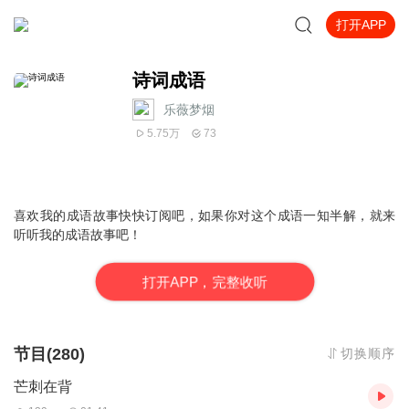
打开APP
诗词成语
乐薇梦烟
5.75万
73
喜欢我的成语故事快快订阅吧，如果你对这个成语一知半解，就来
听听我的成语故事吧！
打
开
A
P
P，完整收听
节目(280)
切换顺序
芒刺在背