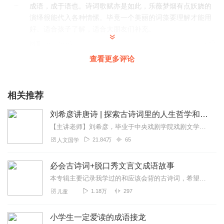
成语，成于语也。诗词歌赋亦是如此，乐薇梦烟有点妖娆的
演绎很能代入各种情愫。毕竟一个美丽的词藻要理解才能用
好。适合孩子了解，适合大朋友们补充。
回复
2022-10-05
2
查看更多评论
乐薇家的
帮帮声音棒棒的主播，小伙伴们都来听听吧
相关推荐
回复
2022-08-09
1
刘希彦讲唐诗 | 探索古诗词里的人生哲学和美学
发芽丁
【主讲老师】刘希彦，毕业于中央戏剧学院戏剧文学系，涉足文学、艺术、传统文化、中医等多个领域，传统文化研究者，独立学者，中医研究者。历任秋浦书院、竹山书院，上海廿...
涨知识了！主播讲得也好棒啊强推！
21.84万
65
人文国学
回复
2022-08-01
1
必会古诗词+脱口秀文言文成语故事
子衿春秋
本专辑主要记录我学过的和应该会背的古诗词，希望小学生的我们都能学好古诗词，先从朗读开始吧……
这个更涨知识啊！真好！！！
1.18万
297
儿童
回复
2022-07-19
1
小学生一定爱读的成语接龙
子衿书斋