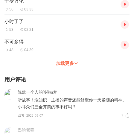
千变万化
56
03:33
小时了了
53
02:21
不可多得
48
04:39
加载更多
用户评论
陈默一个人的哆啦a梦
听故事！涨知识！主播的声音还能舒缓你一天紧绷的精神。
小耳朵们三全齐美的事不好吗？
回复
2022-08-07
3
巴渝老姜