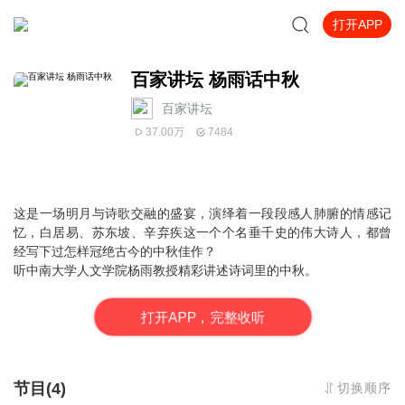
打开APP
百家讲坛 杨雨话中秋
百家讲坛
37.00万
7484
这是一场明月与诗歌交融的盛宴，演绎着一段段感人肺腑的情感记
忆，白居易、苏东坡、辛弃疾这一个个名垂千史的伟大诗人，都曾
经写下过怎样冠绝古今的中秋佳作？
听
中南大学人文学院杨雨教授精彩讲述诗词里的中秋。
打
开
A
P
P，完整收听
节目(4)
切换顺序