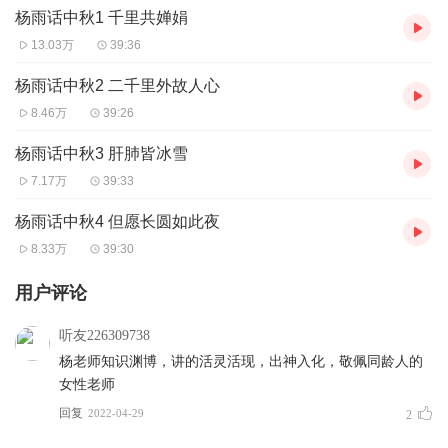
杨雨话中秋1 千里共婵娟
13.03万
39:36
杨雨话中秋2 二千里外故人心
8.46万
39:26
杨雨话中秋3 肝肺皆冰雪
7.17万
39:33
杨雨话中秋4 但愿长圆如此夜
8.33万
39:30
用户评论
听友226309738
杨老师知识渊博，讲的活灵活现，出神入化，敬佩同龄人的
女性老师
回复
2022-04-29
2