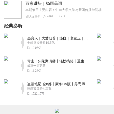
百家讲坛｜杨雨品词
我又双叒叕来了我又双叒叕来了
本期节目主要内容：中南大学文学与新闻传播学院杨雨教授在《百家讲坛》开讲经典爱情诗歌，从“汉武帝与李夫人”到“柳如是与钱谦益”，纵论千年，品评诗歌，仰望爱情。北宋...
回复
2026-07-21
0
4967
2
人文国学
经典必听
蛊真人｜大爱仙尊｜热血｜老宝玉｜多人VIP免费有声剧
专辑播放量超19.5亿
19.05亿
青山丨头陀渊演播丨轻松搞笑丨重生穿越丨古代权谋丨VIP免费 | 多人有声剧
最近一周更新
11.28亿
盗墓笔记 全8部丨豪华CV版丨苏尚卿&边江 领衔 多人有声剧丨冠声文化丨南派三叔
连载节目超七百集
1522.15万