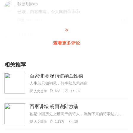
我是玥abab
已读，内容丰富，令人陶醉👍👍👍
回复
2023-01-12
1
蘅塘芸帙
非常好！！！！！！！！！！
查看更多评论
回复
2021-01-10
0
相关推荐
书非读不看也
杨雨老师讲述的这个专辑（中秋） 那真的是 如梦如幻 把人
百家讲坛 杨雨讲纳兰性德
深深的引入到了未曾达到过的诗意和意境之中， 在讲述的过
人生若只如初见，何事秋风悲画扇
程之中，不仅仅说的是古代历史人物和诗人词人的故事！更
638.11万
16
人文国学
是把那一种升华了的感觉，表达呈现了出来，在讲述的过程
之中还画龙点睛似的，无意之中的配乐，更是美伦美焕，真
百家讲坛 杨雨说陆放翁
的是如梦如幻 秒不绝伦，好似神游余外 欲罢不能啊！
他是中国历史上最高产的诗人，流传下来的诗歌达九千多首；他生长在一个战火纷飞，国破家亡的动荡年代，一生遭遇了太多的坎坷；他是一个无所畏惧的铁血男儿，一生渴望征战杀...
回复
2025-10-10
1
1.19万
10
人文国学
0养生堂0