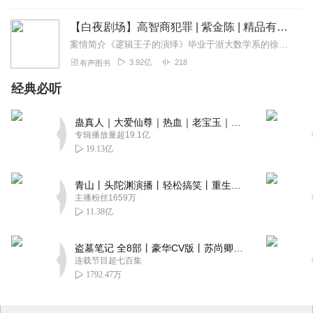
【白夜剧场】高智商犯罪 | 紫金陈 | 精品有声剧
案情简介《逻辑王子的演绎》毕业于浙大数学系的徐策在本科期间就有“逻辑王子”的美誉，他关于数理逻辑的论文多次上过刊物。其后拿到全额奖学金，赴美国加州大学获心理学博...
3.92亿
218
有声图书
经典必听
蛊真人｜大爱仙尊｜热血｜老宝玉｜多人VIP免费有声剧
专辑播放量超19.1亿
19.13亿
青山丨头陀渊演播丨轻松搞笑丨重生穿越丨古代权谋丨VIP免费 | 多人有声剧
主播粉丝1659万
11.38亿
盗墓笔记 全8部丨豪华CV版丨苏尚卿&边江 领衔 多人有声剧丨冠声文化丨南派三叔
连载节目超七百集
1792.47万