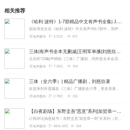
相关推荐
《哈利·波特》1-7部精品中文有声书全集| J.K.罗琳原著，光合积木演播
胡良伟先生在《哈利·波特》中文有声书6-7部中，用声音带领着大家继续魔法之旅。为保证作品的一致性，给大家带来完整的魔法体验，我们与版权方PottermoreP...
5.21亿
671
有声图书
三体|有声书全本无删减|王明军单播|刘慈欣原著
点击听729献声精制《三体》广播剧，同样是全本会员免费畅听，快来感受声音大戏的魅力！【购买须知】1、本作品部分集数为免费试听。2、版权归原作者所有，严禁翻录成任...
7.35亿
313
有声图书
三体（全六季）| 精品广播剧，刘慈欣著
欢迎来到年度爆款《三体》广播剧全六季，更多原著细节，全集畅听！【购买须知】1、本作品为付费广播剧《三体（全六季）》，定价198元，购买成功后即可收听。VIP会员...
2.78亿
101
有声图书
【白夜剧场】东野圭吾“恶意”系列|加贺恭一郎全11部
订阅评论抽悬疑书！东野圭吾“加贺恭一郎”全系列（共11部）11.30正式上线白夜剧场，第一部《祈祷落幕时》率先发布！即日起～12.20日24点前，专辑评论点赞...
6616.18万
516
有声图书