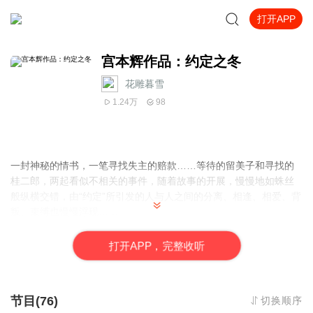
打开APP
宫本辉作品：约定之冬
花雕暮雪
1.24万
98
一封神秘的情书，一笔寻找失主的赔款……等待的留美子和寻找的
桂二郎，两起看似不相关的事件，随着故事的开展，慢慢地如蛛丝
般纵横交错，由“约定”所引发的人与人之间的分离、相逢、相爱、背
叛、束缚也慢慢浮现……
打
开
A
P
P，完整收听
节目(76)
切换顺序