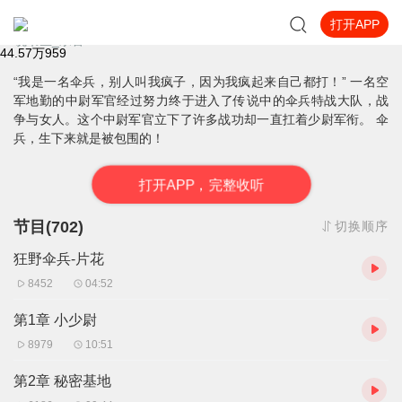
打开APP
狂野伞兵I宗官 路易斯丹儿演播【双播有声剧】
说书匠_宗官
44.57万
959
“我是一名伞兵，别人叫我疯子，因为我疯起来自己都打！” 一名空
军地勤的中尉军官经过努力终于进入了传说中的伞兵特战大队，战
争与女人。这个中尉军官立下了许多战功却一直扛着少尉军衔。 伞
兵，生下来就是被包围的！
打
开
A
P
P，完整收听
节目(702)
切换顺序
狂野伞兵-片花
8452
04:52
第1章 小少尉
8979
10:51
第2章 秘密基地