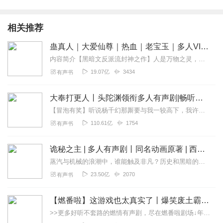
厉害😊，跟战友一起吃 高原蛋白<(｀^´)>
回复
2022-01-25
4
相关推荐
蛊真人｜大爱仙尊｜热血｜老宝玉｜多人VIP免费有声剧
唐家_小二
内容简介【黑暗文反派流封神之作】人是万物之灵，蛊是天地真精。一个穿越者不断重生的故事。一个养蛊、炼蛊、用蛊的奇特世界。配音组（男角色）老宝玉旁白...
太好听了✔主播酱油更🤔🤔🤔🤔
19.07亿
3434
有声书
回复
2022-03-11
1
大奉打更人丨头陀渊领衔多人有声剧|畅听全集|王鹤棣、田曦薇主演影视剧原著|卖报小郎君
听友195220189
【冒泡有奖】听说杨千幻那厮要与我一较高下，我许七安要开始装叉了！快进入声音播放页戳下方输入框，冒个泡偷偷告诉我，我要用哪些诗词才能胜过他？说得好的，有赏！202...
好好的小说硬他妈写成一堆女人 可笑不可笑
110.61亿
1754
有声书
回复
2023-01-10
2
诡秘之主 | 多人有声剧丨同名动画原著 | 西幻克苏鲁 | 乌贼作品
国庆_se
蒸汽与机械的浪潮中，谁能触及非凡？历史和黑暗的迷雾里，又是谁在耳语？我从诡秘中醒来，睁眼看见这个世界：枪械，大炮，巨舰，飞空艇，差分机；魔药，占卜，诅咒，倒吊人...
主播这本书我养了很长时间以为没完结，结果不更了不是烂
尾了吧？
23.50亿
2070
有声书
回复
2023-05-17
0
【燃番啦】这游戏也太真实了丨爆笑废土霸榜神作丨紫襟剧社制作
>>更多好听不套路的燃情有声剧，尽在燃番啦剧场↓年度重磅推荐本专辑为VIP免费专辑每天上午10点5集更新，订阅可以听到最新内容哦！每周抽一个专辑五星优质评论送...