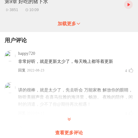
第9章 好吃的猪下水
3851
10:09
加载更多
用户评论
happy720
非常好听，就是更新太少了，每天晚上都等着更新
回复
2022-08-23
4
讲的很棒，就是太少了，先去听会 万能家教 解放你的眼睛，
聆听美丽声音 在喜马拉雅的海洋里，畅游。 夜晚的陪伴，闲
时的消遣，少不了你@期待再次相遇！
回复
2022-04-12
4
唐铁蛋
查看更多评论
好听(ง •̀_•́)ง，主播演绎的角色跟性格，非常棒……女播也很