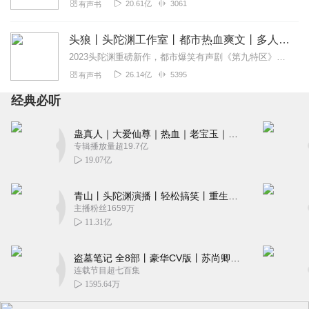
20.61亿
3061
有声书
头狼丨头陀渊工作室丨都市热血爽文丨多人有声剧
2023头陀渊重磅新作，都市爆笑有声剧《第九特区》，点击收听！内容简介本来我只想老老实实的当条哈巴狗，可他们瞧不起我，硬生生的把我逼成一头狼！CAST旁白：...
26.14亿
5395
有声书
经典必听
蛊真人｜大爱仙尊｜热血｜老宝玉｜多人VIP免费有声剧
专辑播放量超19.7亿
19.07亿
青山丨头陀渊演播丨轻松搞笑丨重生穿越丨古代权谋丨VIP免费 | 多人有声剧
主播粉丝1659万
11.31亿
盗墓笔记 全8部丨豪华CV版丨苏尚卿&边江 领衔 多人有声剧丨冠声文化丨南派三叔
连载节目超七百集
1595.64万