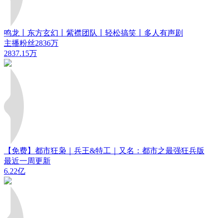
鸣龙丨东方玄幻丨紫襟团队丨轻松搞笑丨多人有声剧
主播粉丝2836万
2837.15万
【免费】都市狂枭｜兵王&特工｜又名：都市之最强狂兵版
最近一周更新
6.22亿