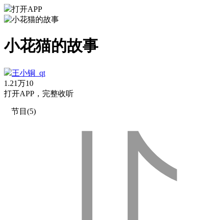
打开APP
小花猫的故事
王小铜_qt
1.21万
10
打
开
A
P
P，完整收听
节目(5)