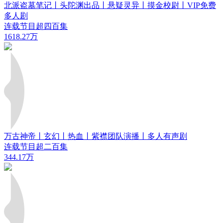
北派盗墓笔记丨头陀渊出品丨悬疑灵异丨摸金校尉丨VIP免费
多人剧
连载节目超四百集
1618.27万
万古神帝丨玄幻丨热血丨紫襟团队演播丨多人有声剧
连载节目超二百集
344.17万