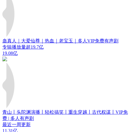
蛊真人｜大爱仙尊｜热血｜老宝玉｜多人VIP免费有声剧
专辑播放量超19.7亿
19.08亿
青山丨头陀渊演播丨轻松搞笑丨重生穿越丨古代权谋丨VIP免
费 | 多人有声剧
最近一周更新
11.31亿