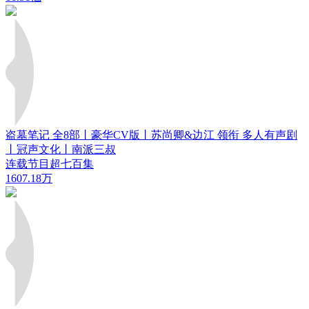
盗墓笔记 全8部丨豪华CV版丨苏尚卿&边江 领衔 多人有声剧
丨冠声文化丨南派三叔
连载节目超七百集
1607.18万