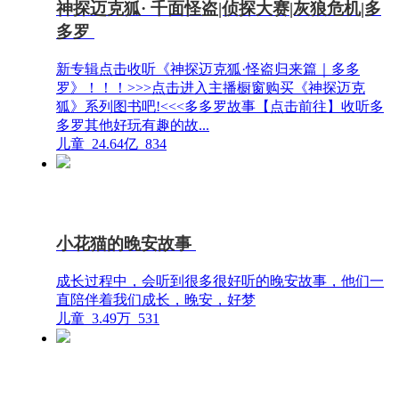
神探迈克狐· 千面怪盗|侦探大赛|灰狼危机|多
多罗
新专辑点击收听《神探迈克狐·怪盗归来篇｜多多
罗》！！！>>>点击进入主播橱窗购买《神探迈克
狐》系列图书吧!<<<多多罗故事【点击前往】收听多
多罗其他好玩有趣的故...
儿童
24.64亿
834
小花猫的晚安故事
成长过程中，会听到很多很好听的晚安故事，他们一
直陪伴着我们成长，晚安，好梦
儿童
3.49万
531