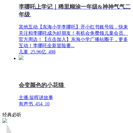
李哪吒上学记｜稀里糊涂一年级&神神气气二
年级
其他互动【东海小学李哪吒】开小红书账号啦，快来
关注和李哪吒成为好朋友！有机会免费领儿童会员、
官方周边！【点击加入】东海小学广播站圈子，更多
互动！李哪吒全新冒险番...
儿童
25.96亿
498
会变颜色的小花猫
主播:翁晖讲故事
有声书
454
10
经典必听