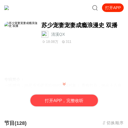
打开APP
苏少宠妻宠妻成瘾浪漫史 双播
清溪QX
18.08万
311
专辑简介
：
一纸婚书，她是爷爷硬塞给他的联姻对象； 青梅竹马，她从十八岁
单恋了他五年！ 四下无人时，他将她逼到角落：“沐楚楚，我算是看
错你了，什么时候你也变成木偶，任他们摆布！” 四目相对，她没勇
打
开
A
P
P，完整收听
气说出她的爱意。 夜深人静时，他闯进她的房间，吻上了她的
唇：“沐楚楚你拒绝什么，这不就是你想要的吗？” 那一瞬间，她百
口莫辩！ 当她想要放弃，爱情路百转千回！他却紧紧的牵着她的
手，不让她逃跑。 “沐楚楚，你当初招惹了我！做我苏辙的女人，难
节目(128)
切换顺序
道你还跑的了吗？”