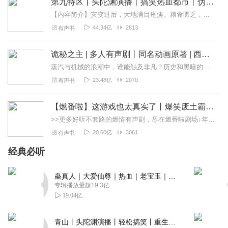
第九特区丨头陀渊演播丨搞笑热血都市丨伪戒丨VIP免费多人有声剧
【内容简介】灾变过后，大地满目疮痍。粮食匮乏，资源紧俏，局势混乱……一位从待规划区杀出来的青年，背对着漫天黄沙，孤身来到九区谋生，却不曾想偶然结识三五好友，一念...
44.34亿
2813
有声书
诡秘之主 | 多人有声剧丨同名动画原著 | 西幻克苏鲁 | 乌贼作品
蒸汽与机械的浪潮中，谁能触及非凡？历史和黑暗的迷雾里，又是谁在耳语？我从诡秘中醒来，睁眼看见这个世界：枪械，大炮，巨舰，飞空艇，差分机；魔药，占卜，诅咒，倒吊人...
23.48亿
2070
有声书
【燃番啦】这游戏也太真实了丨爆笑废土霸榜神作丨紫襟剧社制作
>>更多好听不套路的燃情有声剧，尽在燃番啦剧场↓年度重磅推荐本专辑为VIP免费专辑每天上午10点5集更新，订阅可以听到最新内容哦！每周抽一个专辑五星优质评论送...
20.60亿
3061
有声书
经典必听
蛊真人｜大爱仙尊｜热血｜老宝玉｜多人VIP免费有声剧
专辑播放量超19.3亿
19.04亿
青山丨头陀渊演播丨轻松搞笑丨重生穿越丨古代权谋丨VIP免费 | 多人有声剧