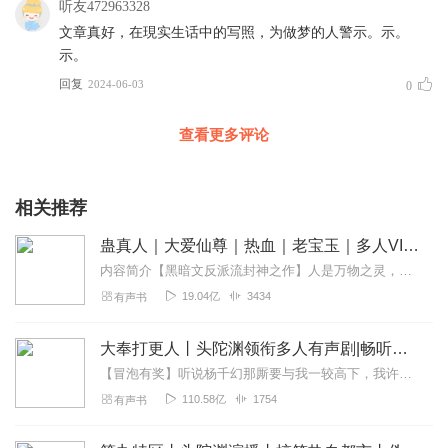
听友472963328
文章真好，在現实生话中的写照，为做梦的人警示。示。
示。
回复
2024-06-03
0
查看更多评论
相关推荐
蛊真人｜大爱仙尊｜热血｜老宝玉｜多人VIP免费有声剧
内容简介【黑暗文反派流封神之作】人是万物之灵，蛊是天地真精。一个穿越者不断重生的故事。一个养蛊、炼蛊、用蛊的奇特世界。配音组（男角色）老宝玉旁白...
19.04亿
3434
有声书
大奉打更人丨头陀渊领衔多人有声剧|畅听全集|王鹤棣、田曦薇主演影视剧原著|卖报小郎君
【冒泡有奖】听说杨千幻那厮要与我一较高下，我许七安要开始装叉了！快进入声音播放页戳下方输入框，冒个泡偷偷告诉我，我要用哪些诗词才能胜过他？说得好的，有赏！202...
110.58亿
1754
有声书