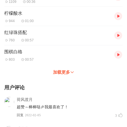
1109
00:36
柠檬酸水
944
01:00
红绿珠搭配
760
00:57
围棋白格
803
00:57
加载更多
用户评论
荷风渡月
超赞～棒棒哒🎉我最喜欢了！
回复
2022-02-05
3