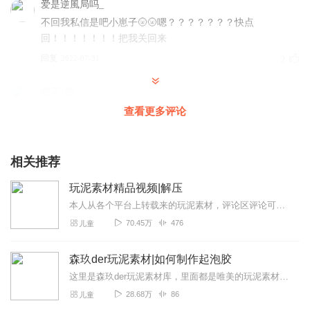
爱是逆風局吗_
不回我私信是吧小崽子🌝🌝嗯？？？？？？？快点
回！！！！！！！把我关回来
回复
2022-07-31
2
樱花_酿
超好听，主播加油(ง •̀_•́)ง
查看更多评论
回复
2022-04-08
2
相关推荐
染沐洛
还挺好看的，值得一看😘
玩泥素材精品视频|解压
回复
2022-03-30
2
本人从各个平台上转载来的玩泥素材，评论区评论可抱走。各种史莱姆图片展示↓...
70.45万
476
儿童
Sakura_汐辞
来了，好看(○｀ε´○)！！！！！求回复！
森玖der玩泥素材|如何制作起泡胶
回复
2022-08-03
1
这里是森玖der玩泥素材库，里面都是唯美的玩泥素材哦.非常优质.也非常的声控解压.快来观看吧！求喜马大大给点流量！偶尔也会更新，如何制作起泡胶的哦
28.68万
86
儿童
尝遍人间丶江挽