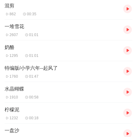
混剪
862
00:35
一堆雪花
2607
01:01
奶酪
1295
01:01
特编版/小学六年--起风了
1760
01:47
水晶蝴蝶
1910
00:58
柠檬泥
1232
00:18
一盘沙