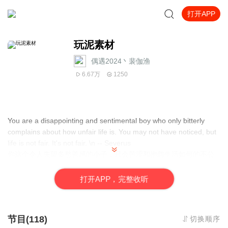
打开APP
玩泥素材
偶遇2024丶裴伽渔
6.67万
1250
You are a disappointing and sentimental boy who only bitterly
complains about how unfair life is. You may not have noticed, but
life is not fair. It's not fair. \n -- Severus
你这个令人失望多愁善感的小子，只会苦涩和抱怨生活如何的不公
平。你可能没有注意到，生活本来就是不公平的。
--斯内普
打
开
A
P
P，完整收听
节目(118)
切换顺序