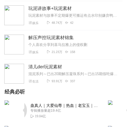
6666666666666666
玩泥讲故事+玩泥素材
回复
2022-05-02
1
玩泥素材与故事不定期爆更可搬运有点水印别嫌弃鸭每日至少更1集
48.74万
42
娱乐
陳芊芊
干什么干什么？我就是喜欢怎么滴？
解压声控玩泥素材锦集
回复
2022-04-24
1
个人喜欢分享到喜马拉雅上的侵权删
21.23万
158
娱乐
公考申论热点
素材特别的好看，很新颖
清儿der玩泥素材
回复
2025-02-13
0
混泥系列～已出20期解压凝珠系列～已出15期假吃爆浆蛋糕系列～已出45期圣诞特辑系列～已出35期格子泥系列～已出10期冰山爆浆假水系列～已出5期蜜罐起泡记系列～...
93.91万
337
生活
爱死了！！！！！！！！
经典必听
回复
2023-02-12
0
蛊真人｜大爱仙尊｜热血｜老宝玉｜多人VIP免费有声剧
专辑播放量超19.4亿
19.04亿
qwqwqwqwqwqwqw
回复
2022-07-19
0