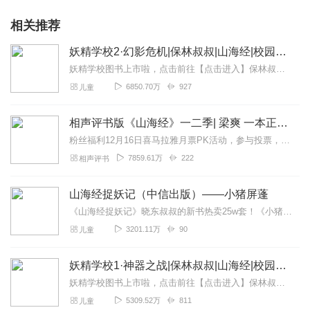
相关推荐
妖精学校2·幻影危机|保林叔叔|山海经|校园冒险
妖精学校图书上市啦，点击前往【点击进入】保林叔叔封神宇宙故事圈，神仙老友等你来玩！故事小助手：柚子姐姐：baolinss榴莲哥哥：baolinss168保林叔...
6850.70万
927
儿童
相声评书版《山海经》一二季| 梁爽 一本正经笑谈上古神话
粉丝福利12月16日喜马拉雅月票PK活动，参与投票，有幸可得山海经西王母书签！点此进入活动页面每周一、三、五更新|预计200集|催更@爽歪歪汇集诸多...
7859.61万
222
相声评书
山海经捉妖记（中信出版）——小猪屏蓬
《山海经捉妖记》晓东叔叔的新书热卖25w套！《小猪屏蓬爆笑封神榜》——小猪屏蓬晓东叔叔爆笑封神！《小猪屏蓬爆笑日记2》小猪上学！《小猪屏蓬爆笑日记2024》让你...
3201.11万
90
儿童
妖精学校1·神器之战|保林叔叔|山海经|校园冒险
妖精学校图书上市啦，点击前往【点击进入】保林叔叔封神宇宙故事圈，神仙老友等你来玩！故事小助手：柚子姐姐：baolinss榴莲哥哥：baolinss168保林叔...
5309.52万
811
儿童