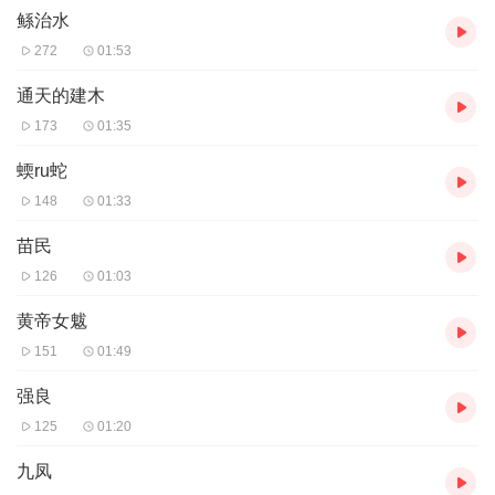
鲧治水
272
01:53
通天的建木
173
01:35
蝡ru蛇
148
01:33
苗民
126
01:03
黄帝女魃
151
01:49
强良
125
01:20
九凤