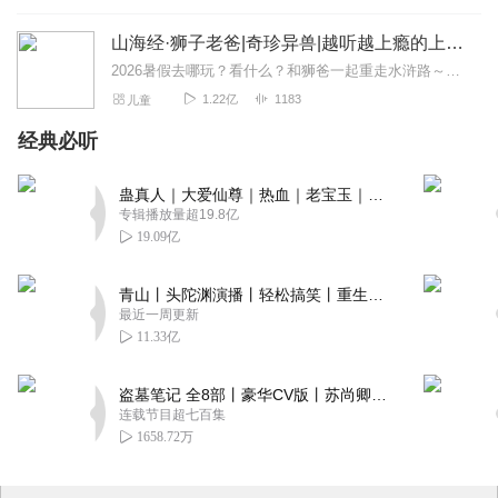
山海经·狮子老爸|奇珍异兽|越听越上瘾的上古神话
2026暑假去哪玩？看什么？和狮爸一起重走水浒路～更多内容点击这里，微信搜索【狮子老爸讲故事】【大明皇帝朱元璋】最新专辑:一开局一个碗，小乞丐如何夺天下?【四大...
1.22亿
1183
儿童
经典必听
蛊真人｜大爱仙尊｜热血｜老宝玉｜多人VIP免费有声剧
专辑播放量超19.8亿
19.09亿
青山丨头陀渊演播丨轻松搞笑丨重生穿越丨古代权谋丨VIP免费 | 多人有声剧
最近一周更新
11.33亿
盗墓笔记 全8部丨豪华CV版丨苏尚卿&边江 领衔 多人有声剧丨冠声文化丨南派三叔
连载节目超七百集
1658.72万