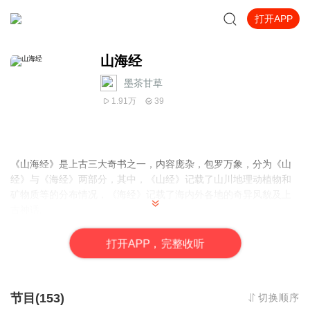
打开APP
山海经
墨茶甘草
1.91万
39
《山海经》是上古三大奇书之一，内容庞杂，包罗万象，分为《山
经》与《海经》两部分，其中，《山经》记载了山川地理动植物和
矿物质等的分布情况，《海经》记载了海内外各地的奇异风貌及上
古神话。
让孩子读山海经可以帮助孩子扩宽视野,增加孩子的想象力,了解古代
的神话感受中华文化的魅力。
打
开
A
P
P，完整收听
节目(153)
切换顺序