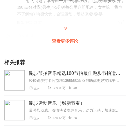
…… 你的问题，本专辑一并帮你解决啦。 (点/分即步数/分，
190点/分对应(男生)4·5分钟每公里亦即配速，女生嘛，我也
不了解蛤) 均衡饮食，合理运动，动起来😂😂😂
回复
2022-02-27
10
瑜伽听说
查看更多评论
今天在河堤上跑了一个多小时，快中慢都试过，比较适合自
己的还是中和慢，被动的跟着节奏跑，感觉不是那么的累
了，不知道是不是错觉，真是这样子就太好了！喜欢这个专
相关推荐
辑，希望音乐不断的增加，时间长了在好听的也会听厌的！
感谢主播，10分好评！！！
跑步节拍音乐精选180节拍最佳跑步节拍适合35-50年龄段
回复
2022-02-19
10
轻松跑步打卡公益群13685803572帮助你更好实现平均步频稳定在180，让你更省力跑步步频是什么？跑步的速度可以用一个简单的公式算出来，速度=步频X步幅...
389.08万
48
音乐
两江七少
谢谢蜗牛的【跑步音乐】，不但音乐长短可选，还可选择快
跑步运动音乐（燃脂节奏）
慢节奏，太实用了，让跑步不再枯燥，让锻炼更有乐趣和美
最强烈动感、激情快节奏纯音乐，助力运动，加速燃脂，听起来心潮澎湃!
感，谢谢，必须五星好评！！
135.63万
20
音乐
回复
2022-03-03
7