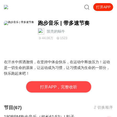
打开APP
跑步音乐 | 带多速节奏
筑壳的蜗牛
44.06万
1523
在汗水中挥洒激情，在坚持中体会快乐，在运动中释放压力！运动
是一切生命的源泉，让运动成为习惯，让习惯成为生命的一部分，
快乐跑起来吧！
打
开
A
P
P，完整收听
节目(67)
切换顺序
180BPM跑步音乐（超长61:53）| 影子