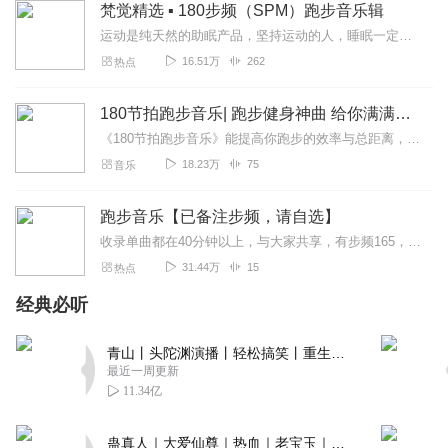
梵觉精选 ▪ 180步频（SPM）跑步音乐辑
一步穿杨
运动是纯天然的助眠产品，坚持运动的人，睡眠一定会很好，也会呈现出健康的生命状态。所以，我们建议睡眠不好的朋友，开启你的运动模式。奔跑吧，热爱生活的我们。为什么称...
一个字，棒！二个字，太棒！三个字，太棒了！
16.51万
262
热点
回复
2022-08-27
5
180节拍跑步音乐| 跑步健身神曲 给你满满能量
记忆生三
《180节拍跑步音乐》能提高你跑步的效率与总距离，让你跑的更效率，每步都踩在节拍上能让你跑的很“爽”，不知不觉跑的更久，缓解和忽略掉疲劳。1、每分钟大约180步...
节奏挺棒的，在节奏里添了一些古典的慢音乐，很特别，用
18.23万
75
音乐
这个节奏能做好多事情，跑步中不寂寞，集中注意力可以练
习跑步的节奏，摆臂的节奏，随意跳的操也可以应用，节奏
跑步音乐【已备注步频，请自选】
感很强烈。很好的音乐制作。我一小白，不太懂，但真的挺
收录单曲都在40分钟以上，与大家共享，有步频165，步频170，步频173，步频175，步频180。请根据自己的情况选择不同步频的音乐。
好。
31.44万
15
热点
回复
2022-03-17
5
经典必听
不是一一无名氏
走起，过场，给十分☆☆☆☆☆🤤
青山丨头陀渊演播丨轻松搞笑丨重生穿越丨古代权谋丨VIP免费 | 多人有声剧
最近一周更新
回复
2022-02-17
5
11.34亿
落落柚芣
蛊真人｜大爱仙尊｜热血｜老宝玉｜多人VIP免费有声剧