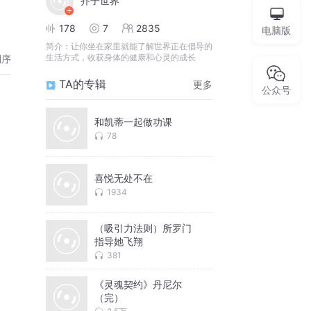
芥子世界
178
7
2835
电脑版
简介：
让你坐在家里就能了解世界正在倡导的
生活方式，收获身体的健康和心灵的成长
倒序
TA的专辑
更多
公众号
和凯蒂一起做功课
78
喜悦无处不在
1934
（吸引力法则）所罗门
指导她飞翔
381
《灵魂契约》丹尼尔
（完）