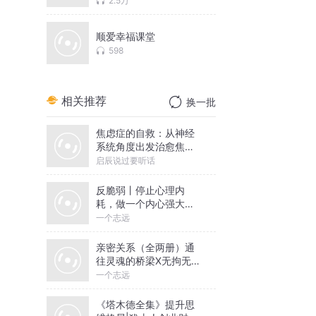
2.5万
顺爱幸福课堂
598
相关推荐
换一批
焦虑症的自救：从神经
系统角度出发治愈焦虑
症
启辰说过要听话
反脆弱丨停止心理内
耗，做一个内心强大的
人丨一个志远演播
一个志远
亲密关系（全两册）通
往灵魂的桥梁X无拘无束
的关系丨亲密关系心理
一个志远
学
《塔木德全集》提升思