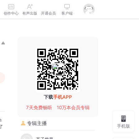
创作中心
有声出版
开通会员
客户端
下载
手机APP
7天免费畅听
10万本会员专辑
学
专辑主播
手机版
了
，