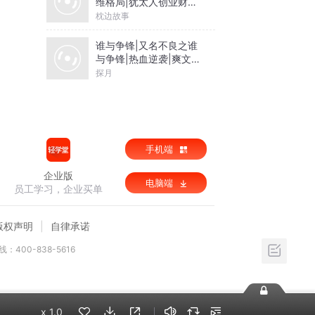
维格局|犹太人创业财富
圣经
枕边故事
谁与争锋|又名不良之谁
与争锋|热血逆袭|爽文爆
笑|会员免费
探月
手机端
企业版
电脑端
员工学习，企业买单
版权声明
自律承诺
：400-838-5616
x
1.0