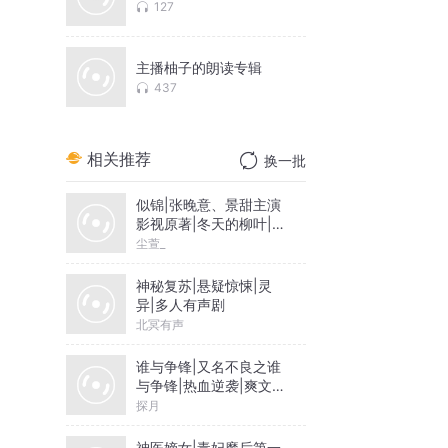
127
主播柚子的朗读专辑
437
相关推荐
换一批
似锦|张晚意、景甜主演
影视原著|冬天的柳叶|尘
萱&雪月之下领衔|多人
尘萱_
有声剧
神秘复苏|悬疑惊悚|灵
异|多人有声剧
北冥有声
谁与争锋|又名不良之谁
与争锋|热血逆袭|爽文爆
笑|会员免费
探月
神医嫡女|毒妃魔后第一