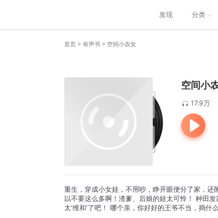
发现
分类
>
>
首页
有声书
空间小农女
空间小
17.9万
重生，穿成小女娃，不用吵，睁开眼便分了家，还
以不要这么多啊！渣爹、后娘的娃太可怜！ 种田
太‘维和’了吧！ 哪个亲，你好好的王爷不当，捣什