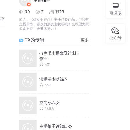
主播柚子
90
7
1128
电脑版
倒序
简介：
《嫡女不好惹》主播挂参作品，但只有
主播单播，喜欢的朋友去收听哦！也希望大家
多多支持！会继续努力！
公众号
TA的专辑
更多
有声书主播攀登计划：
作业
491
演播基本功练习
559
空间小农女
17.9万
主播柚子读绕口令