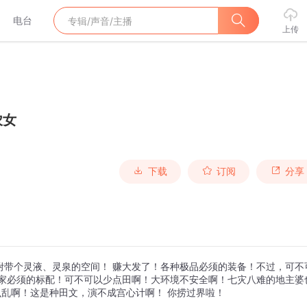
电台
上传
农女
下载
订阅
分享
附带个灵液、灵泉的空间！ 赚大发了！各种极品必须的装备！不过，可不
发家必须的标配！可不可以少点田啊！大环境不安全啊！七灾八难的地主婆
么乱啊！这是种田文，演不成宫心计啊！ 你捞过界啦！