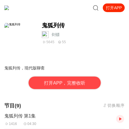
打开APP
鬼狐列传
剑镖
5645
55
鬼狐列传，现代版聊斋
打
开
A
P
P，完整收听
节目(9)
切换顺序
鬼狐列传 第1集
1416
04:30