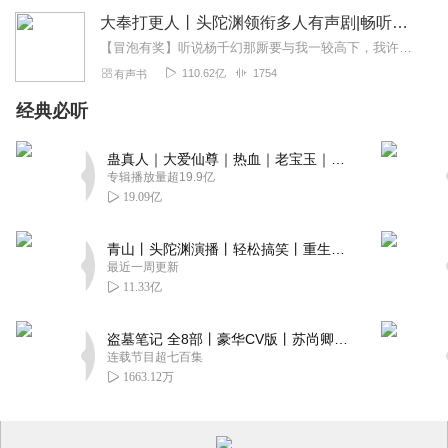
大奉打更人丨头陀渊领衔多人有声剧|畅听全集|王鹤棣、田曦薇主演影视剧原著|卖报小郎君
【冒泡有奖】听说杨千幻那厮要与我一较高下，我许七安要开始装叉了！快进入声音播放页戳下方输入框，冒个泡偷偷告诉我，我要用哪些诗词才能胜过他？说得好的，有赏！202...
110.62亿
1754
有声书
经典必听
蛊真人｜大爱仙尊｜热血｜老宝玉｜多人VIP免费有声剧
专辑播放量超19.9亿
19.09亿
青山丨头陀渊演播丨轻松搞笑丨重生穿越丨古代权谋丨VIP免费 | 多人有声剧
最近一周更新
11.33亿
盗墓笔记 全8部丨豪华CV版丨苏尚卿&边江 领衔 多人有声剧丨冠声文化丨南派三叔
连载节目超七百集
1663.12万