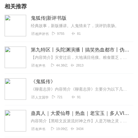
相关推荐
鬼狐传|新评书版
经典故事，新版播讲。人鬼情未了，演评韵衷肠。
9755
81
相声评书
第九特区丨头陀渊演播丨搞笑热血都市丨伪戒丨VIP免费多人有声剧
【内容简介】灾变过后，大地满目疮痍。粮食匮乏，资源紧俏，局势混乱……一位从待规划区杀出来的青年，背对着漫天黄沙，孤身来到九区谋生，却不曾想偶然结识三五好友，一念...
44.38亿
2813
有声书
《鬼狐传》
《聊斋志异》内容简介《聊斋志异》主要分为以下几种类型：一是，爱情故事，占据着全书最大的比重，故事的主要人物大多不惧封建礼教，勇敢追求自由爱情。这类作品代表作有《...
721
91
人文国学
蛊真人｜大爱仙尊｜热血｜老宝玉｜多人VIP免费有声剧
内容简介【黑暗文反派流封神之作】人是万物之灵，蛊是天地真精。一个穿越者不断重生的故事。一个养蛊、炼蛊、用蛊的奇特世界。配音组（男角色）老宝玉旁白...
19.09亿
3434
有声书