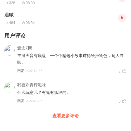
328
08:30
遇贼
484
06:34
用户评论
壹念Z間
主播声音有底蕴，一个个精选小故事讲得绘声绘色，耐人寻
味。
回复
2022-09-27
2
我喜欢青柠滋味
什么玩意儿？有鬼有狐狸的。
回复
2022-09-07
0
查看更多评论