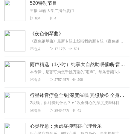
520特别节目
主播:华侨大学广播台厦门
604
4
《夜色钢琴曲》
《夜色钢琴曲》最新专辑上线啦我的新专辑《夜色钢琴曲最新专辑》（点击跳转）已经上线，新专辑是《夜色钢琴曲》的升级版，我精选了诸多经典原创作品与大家分享，愿未来...
17.17亿
521
音乐
雨声精选（1小时）纯享大自然助眠催眠-雷雨声，下雨
本专辑，是张玎为您千挑万选的“雨声”。每条音频1小时，中间没有打扰。有轻柔细雨、淅淅沥沥；雨滴入水，滴答作响；隐隐雷声，隆隆为伴；流水潺潺，映入耳畔。这里没有音...
2757.45万
208
音乐
行星钵音疗愈全集|深度催眠 冥想放松 全身心深度按摩
2块钱，你能得到什么？▼1次全身心的深度按摩钵目前已广泛地被应用于美容Spa和按摩养生馆的疗程中，许多疗愈师使用铜钵在身体上，发现5分钟铜钵按摩的深度放松，效...
2948.47万
41
音乐
心灵疗愈：焦虑症抑郁症心理音乐
听心灵疗愈音乐，解忧心理，放空身心，走出抑郁症、焦虑症、恐惧症等情绪困扰。疗愈音乐=心灵养生最有效的聆听建议：步骤一、选择安静的环境，闭目静卧或坐。步骤二、根据...