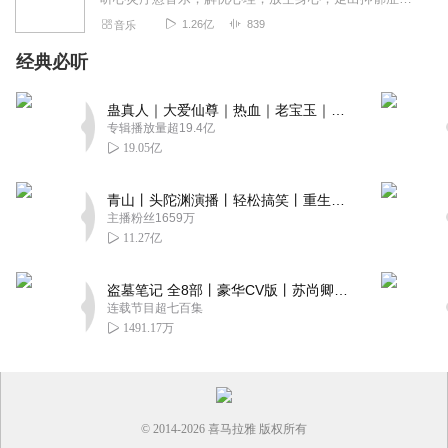
1.26亿
839
音乐
经典必听
蛊真人｜大爱仙尊｜热血｜老宝玉｜多人VIP免费有声剧
专辑播放量超19.4亿
19.05亿
青山丨头陀渊演播丨轻松搞笑丨重生穿越丨古代权谋丨VIP免费 | 多人有声剧
主播粉丝1659万
11.27亿
盗墓笔记 全8部丨豪华CV版丨苏尚卿&边江 领衔 多人有声剧丨冠声文化丨南派三叔
连载节目超七百集
1491.17万
© 2014-
2026
喜马拉雅 版权所有