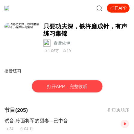
打开APP
只要功夫深，铁杵磨成针，有声
练习集锦
泰鸢依伊
1.06万
19
播音练习
打
开
A
P
P，完整收听
节目(205)
切换顺序
试音-冷面将军的甜妻---已中音
24
04:11