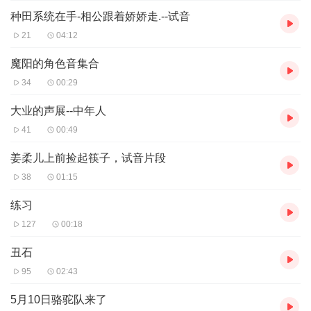
种田系统在手-相公跟着娇娇走.--试音
21
04:12
魔阳的角色音集合
34
00:29
大业的声展--中年人
41
00:49
姜柔儿上前捡起筷子，试音片段
38
01:15
练习
127
00:18
丑石
95
02:43
5月10日骆驼队来了