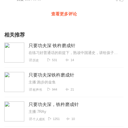
0
查看更多评论
相关推荐
只要功夫深 铁杵磨成针
在练习好普通话的前提下，熟读中国通史，讲给孩子听历史故事。你也可以做得到！
531
14
历史
只要功夫深铁杵磨成针
主播:跑步的金鱼
944
21
有声书
只要功夫深，铁杵磨成针
主播:7RAy
1251
10
个人成长