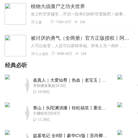
植物大战僵尸之功夫世界
坐上时空穿越车，开启一段奇幻的时空冒险吧！故事结合孩子们最喜欢的时空穿越与冒险元素，专为4-10岁少年儿童量身定制，让孩子们在提升想象力、团队力的同时能够感受正...
7184.10万
190
儿童
被讨厌的勇气（全两册）官方正版授权丨阿德勒心理学畅销经典｜幸福的勇气
人可以改变，人还可以获得幸福。所有人无一例外，都能如此。——阿德勒心理学一名深陷自卑、无能与不幸福的青年，听到了一名哲人主张的“世界无比单纯，人人都能幸福”便来...
8088.58万
118
个人成长
经典必听
蛊真人｜大爱仙尊｜热血｜老宝玉｜多人VIP免费有声剧
专辑播放量超19.5亿
19.06亿
青山丨头陀渊演播丨轻松搞笑丨重生穿越丨古代权谋丨VIP免费 | 多人有声剧
主播粉丝1659万
11.29亿
盗墓笔记 全8部丨豪华CV版丨苏尚卿&边江 领衔 多人有声剧丨冠声文化丨南派三叔