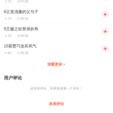
73
07:56
8正直清廉的父与子
73
05:28
9王徽之欲替弟折寿
43
06:48
10晏婴巧改坏风气
60
05:38
加载更多
用户评论
还没有评论，快来发表第一个评论！
发表评论