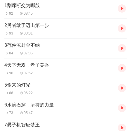
1割席断交为哪般
92
08:45
2勇者敢于迈出第一步
93
08:01
3范仲淹封金不纳
84
07:06
4天下无双，孝子黄香
96
07:52
5偷来的灯光
66
06:22
6水滴石穿，坚持的力量
73
05:47
7晏子机智应楚王