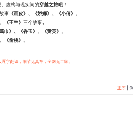
视、虚构与现实间的
穿越之旅
吧！
故事
《画皮》、《娇娜》、《小倩》
。
、《王兰》
三个故事
。
葛巾》、《香玉》、《黄英》
。
、《偷桃》
。
人逐字翻译，细节见真章，全网无二家。
正序
|