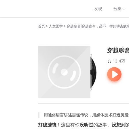
发现
分类
>
>
首页
人文国学
穿越聊斋|穿越古今，品不一样的聊斋故
穿越聊
13.4万
用通俗语言讲述志怪传说，用媒体技术打造沉浸
打破滤镜！
这里有你
没听过
的故事、
没想到