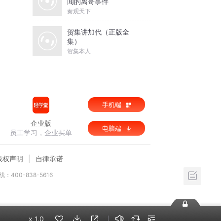
闻的离奇事件
秦观天下
贺集讲加代（正版全
集）
贺集本人
手机端
企业版
电脑端
员工学习，企业买单
版权声明
自律承诺
：400-838-5616
x
1.0