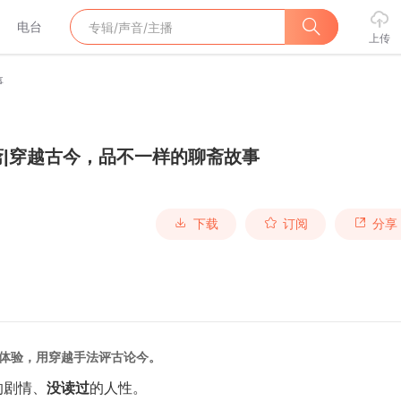
电台
上传
事
斋|穿越古今，品不一样的聊斋故事
下载
订阅
分享
体验，用穿越手法评古论今。
的剧情、
没读过
的人性。