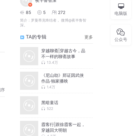
夜半鲁智深
85
5
272
电脑版
简介：
罗曼蒂克终结者， 微博@夜半鲁智
深。
TA的专辑
更多
公众号
穿越聊斋|穿越古今，品
不一样的聊斋故事
13.4万
《尼山劫》郑证因武侠
作品·独家播映
1.4万
倒序
黑暗童话
522
霞客行|跟徐霞客一起，
穿越回大明朝