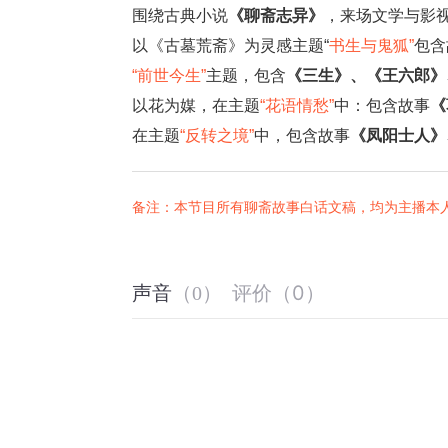
围绕古典小说
《聊斋志异》
，来场文学与影
以《古墓荒斋》为灵感主题“
书生与鬼狐
”
包含
“
前世今生
”
主题，包含
《三生》、《王六郎》
以花为媒，在主题
“花语情愁”
中：包含故事
《
在主题
“反转之境”
中，包含故事
《凤阳
士人》
备注：本节目所有聊斋故事白话文稿，均为主播本
评价
（
0
）
声音
（
0
）