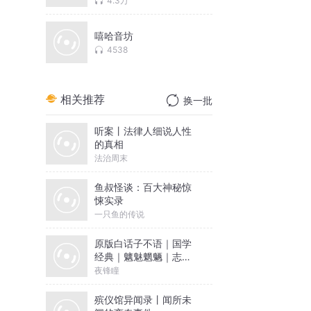
4.3万
嘻哈音坊
4538
相关推荐
换一批
听案丨法律人细说人性
的真相
法治周末
鱼叔怪谈：百大神秘惊
悚实录
一只鱼的传说
原版白话子不语｜国学
经典｜魑魅魍魉｜志怪
小说集
夜锋瞳
殡仪馆异闻录丨闻所未