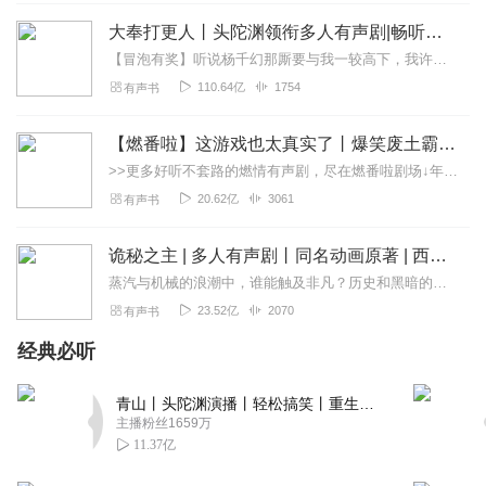
大奉打更人丨头陀渊领衔多人有声剧|畅听全集|王鹤棣、田曦薇主演影视剧原著|卖报小郎君
呆叔讲故事
【冒泡有奖】听说杨千幻那厮要与我一较高下，我许七安要开始装叉了！快进入声音播放页戳下方输入框，冒个泡偷偷告诉我，我要用哪些诗词才能胜过他？说得好的，有赏！202...
整体内容相当不错 很喜欢 ，希望有更多的人能听。主播声音
110.64亿
1754
有声书
很适合这种类型的作品，加油哈！继续关注
回复
2023-07-31
1
【燃番啦】这游戏也太真实了丨爆笑废土霸榜神作丨紫襟剧社制作
>>更多好听不套路的燃情有声剧，尽在燃番啦剧场↓年度重磅推荐本专辑为VIP免费专辑每天上午10点5集更新，订阅可以听到最新内容哦！每周抽一个专辑五星优质评论送...
胡耘菲
20.62亿
3061
有声书
很好的小说，喷了动不动以爱情、善良为名的脑残文
回复
2023-01-18
1
诡秘之主 | 多人有声剧丨同名动画原著 | 西幻克苏鲁 | 乌贼作品
蒸汽与机械的浪潮中，谁能触及非凡？历史和黑暗的迷雾里，又是谁在耳语？我从诡秘中醒来，睁眼看见这个世界：枪械，大炮，巨舰，飞空艇，差分机；魔药，占卜，诅咒，倒吊人...
听友83635965
23.52亿
2070
有声书
作者旁白废话啰哩巴嗦太多了，挺好的反琼瑶模式没写好，
实在听不下去。
经典必听
回复
2024-04-30
0
青山丨头陀渊演播丨轻松搞笑丨重生穿越丨古代权谋丨VIP免费 | 多人有声剧
主播粉丝1659万
11.37亿