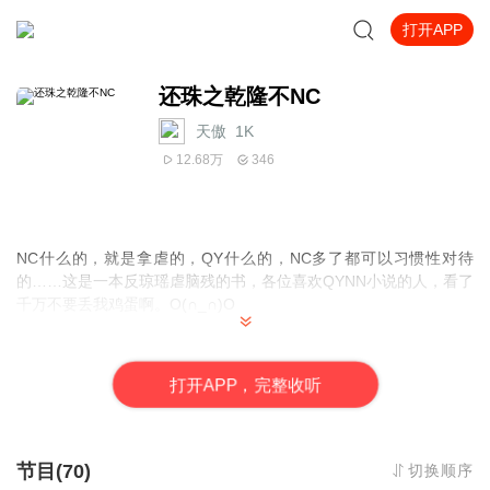
打开APP
还珠之乾隆不NC
天傲_1K
12.68万
346
NC什么的，就是拿虐的，QY什么的，NC多了都可以习惯性对待
的……这是一本反琼瑶虐脑残的书，各位喜欢QYNN小说的人，看了
千万不要丢我鸡蛋啊。O(∩_∩)O
打
开
A
P
P，完整收听
节目(70)
切换顺序