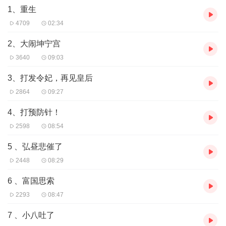
1、重生
4709
02:34
2、大闹坤宁宫
3640
09:03
3、打发令妃，再见皇后
2864
09:27
4、打预防针！
2598
08:54
5 、弘昼悲催了
2448
08:29
6 、富国思索
2293
08:47
7 、小八吐了