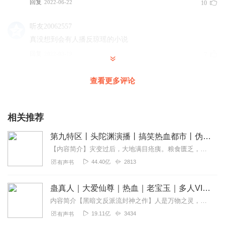
回复
2022-06-22
10
听友20062557
真没想到会有人播反琼瑶的小说
回复
2022-03-19
7
吃瓜群众暖三
查看更多评论
哈哈哈哈哈极度舒适～
回复
2022-03-20
5
相关推荐
2tduyyvflpznsprcow9e
第九特区丨头陀渊演播丨搞笑热血都市丨伪戒丨VIP免费多人有声剧
主播辛苦了！主播很棒！小说不错，主角不脑残，那几个脑
【内容简介】灾变过后，大地满目疮痍。粮食匮乏，资源紧俏，局势混乱……一位从待规划区杀出来的青年，背对着漫天黄沙，孤身来到九区谋生，却不曾想偶然结识三五好友，一念...
残玩意儿一个好下场都没有！真是大快人心！
44.40亿
2813
有声书
回复
2022-08-23
3
蛊真人｜大爱仙尊｜热血｜老宝玉｜多人VIP免费有声剧
音控姐
内容简介【黑暗文反派流封神之作】人是万物之灵，蛊是天地真精。一个穿越者不断重生的故事。一个养蛊、炼蛊、用蛊的奇特世界。配音组（男角色）老宝玉旁白...
这无脑文个个都好自私
19.11亿
3434
有声书
回复
2022-04-11
2