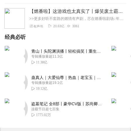
【燃番啦】这游戏也太真实了丨爆笑废土霸榜神作丨紫襟剧社制作
>>更多好听不套路的燃情有声剧，尽在燃番啦剧场↓年度重磅推荐本专辑为VIP免费专辑每天上午10点5集更新，订阅可以听到最新内容哦！每周抽一个专辑五星优质评论送...
20.63亿
3061
有声书
经典必听
青山丨头陀渊演播丨轻松搞笑丨重生穿越丨古代权谋丨VIP免费 | 多人有声剧
专辑播放量超11.3亿
11.38亿
蛊真人｜大爱仙尊｜热血｜老宝玉｜多人VIP免费有声剧
专辑播放量超19.1亿
19.12亿
盗墓笔记 全8部丨豪华CV版丨苏尚卿&边江 领衔 多人有声剧丨冠声文化丨南派三叔
连载节目超七百集
1775.02万