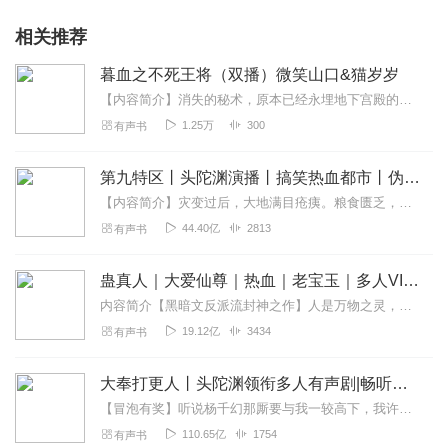
相关推荐
暮血之不死王将（双播）微笑山口&猫岁岁
【内容简介】消失的秘术，原本已经永埋地下宫殿的王将，不死的灵魂，诡异的傀儡术，操纵与被操纵之间，谁能看得分明？这个世界没有不死的神，只有不死的传说；这个世界没有...
1.25万
300
有声书
第九特区丨头陀渊演播丨搞笑热血都市丨伪戒丨VIP免费多人有声剧
【内容简介】灾变过后，大地满目疮痍。粮食匮乏，资源紧俏，局势混乱……一位从待规划区杀出来的青年，背对着漫天黄沙，孤身来到九区谋生，却不曾想偶然结识三五好友，一念...
44.40亿
2813
有声书
蛊真人｜大爱仙尊｜热血｜老宝玉｜多人VIP免费有声剧
内容简介【黑暗文反派流封神之作】人是万物之灵，蛊是天地真精。一个穿越者不断重生的故事。一个养蛊、炼蛊、用蛊的奇特世界。配音组（男角色）老宝玉旁白...
19.12亿
3434
有声书
大奉打更人丨头陀渊领衔多人有声剧|畅听全集|王鹤棣、田曦薇主演影视剧原著|卖报小郎君
【冒泡有奖】听说杨千幻那厮要与我一较高下，我许七安要开始装叉了！快进入声音播放页戳下方输入框，冒个泡偷偷告诉我，我要用哪些诗词才能胜过他？说得好的，有赏！202...
110.65亿
1754
有声书