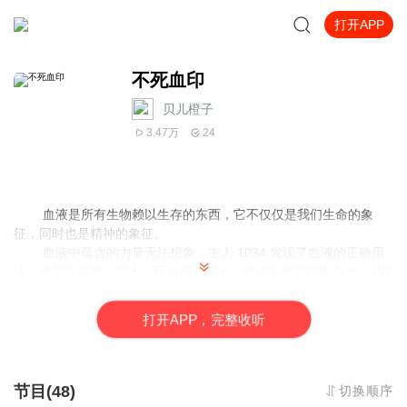
打开APP
不死血印
贝儿橙子
3.47万
24
血液是所有生物赖以生存的东西，它不仅仅是我们生命的象
征，同时也是精神的象征。
血液中蕴含的力量无法想象，主人 1034 发现了血液的正确用
法，并加以发散，扩大，而力量的强大，也代表着责任的强大，103
4 寻觅着血液中的力量，以及血液当中那些，未知而又危险的东西。
他该如何拯救自己，和他身边的人。
打
开
A
P
P，完整收听
再次专辑中，我还会附带一些番外篇 以及自己创作的一些原创作品
和一些亲身经历的恐怖灵异故事 ，希望大家多多支持
节目(48)
切换顺序