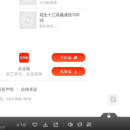
王治皓频道
花生十三高频成语700
词
祝你鱼块__
手机端
企业版
电脑端
员工学习，企业买单
版权声明
自律承诺
：400-838-5616
x
1.0
:00