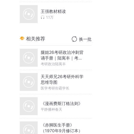
王强教材精读
1.1万
相关推荐
换一批
腿姐26考研政治冲刺背
诵手册｜陆寓丰｜考点
带背
考研政治陆寓丰
天天师兄26考研外科学
思维导图
医学考研街霸学长
《漫画费斯汀格法则》
平静播种春天
《赤脚医生手册》
（1970年9月修订本）