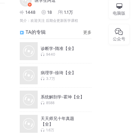
医学生阿逗
1448
18
1.1万
电脑版
简介：
欢迎关注 后期会更新医学课程
TA的专辑
更多
公众号
诊断学-隋准【全】
9440
病理学-徐琦【全】
3.7万
系统解剖学-霍坤【全】
8588
天天师兄十年真题
【全】
1.6万