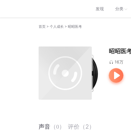
发现
分类
>
>
首页
个人成长
昭昭医考
昭昭医
16万
评价
（
2
）
声音
（
0
）