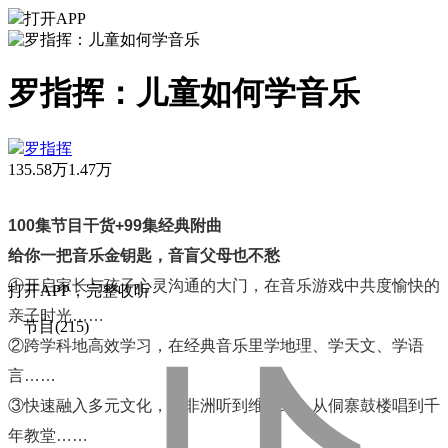
打开APP
罗指挥：儿童如何学音乐
罗指挥
135.58万
1.47万
100
集节目干货
+99
集经典附曲
给你一把音乐金钥匙，音盲父母也不愁
①开启家长与孩子心灵沟通的大门，在音乐游戏中共度愉快的
打
开
A
P
P，完整收听
亲子时光……
节目(215)
②跨学科地高效学习，在经典音乐里学地理、学天文、学语
言……
③快速融入多元文化，从非洲听到维也纳，从侗寨鼓楼唱到千
年教堂……