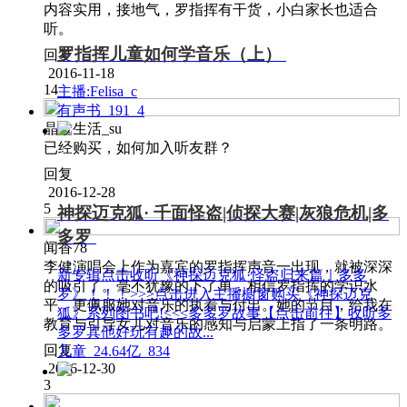
内容实用，接地气，罗指挥有干货，小白家长也适合
听。
罗指挥儿童如何学音乐（上）
回复
2016-11-18
14
主播:Felisa_c
有声书
191
4
晶致生活_su
已经购买，如何加入听友群？
回复
2016-12-28
5
神探迈克狐· 千面怪盗|侦探大赛|灰狼危机|多
多罗
闻香78
李健演唱会上作为嘉宾的罗指挥声音一出现，就被深深
新专辑点击收听《神探迈克狐·怪盗归来篇｜多多
的吸引了。毫不犹豫的下了单，相信罗指挥的学识水
罗》！！！>>>点击进入主播橱窗购买《神探迈克
平，更佩服她对音乐的执着与付出。她的节目，给我在
狐》系列图书吧!<<<多多罗故事【点击前往】收听多
教育与引导女儿对音乐的感知与启蒙上指了一条明路。
多罗其他好玩有趣的故...
回复
儿童
24.64亿
834
2016-12-30
3