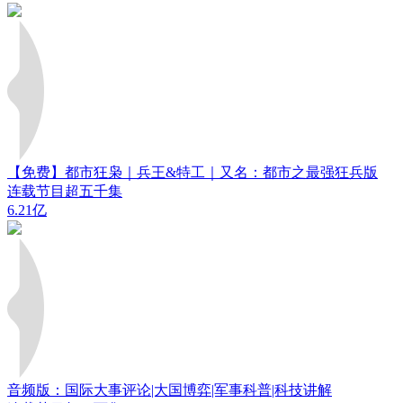
【免费】都市狂枭｜兵王&特工｜又名：都市之最强狂兵版
连载节目超五千集
6.21亿
音频版：国际大事评论|大国博弈|军事科普|科技讲解