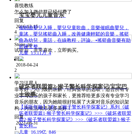
喜悦教练
怎么加入微信群已经付费了
宝宝婴儿儿童音乐
回复
2016-12-15
催眠曲嬰兒入睡，嬰兒兒童歌曲，音樂催眠曲嬰兒，
4
童謠，嬰兒搖籃曲入睡，改善健康輕鬆的音樂，搖籃
曲為幼兒，童話，在線教程，評論。•搖籃曲音樂有助
Stone_pp
於建立整...
试听后，非常喜欢，立即购买。
儿童
15.11万
4
回复
2018-04-24
2
学习汪星人
破坏者联盟篇2·猴子警长科学探案记|宝宝巴
非常好，入门级的讲解，经典荟萃的选取，适合所有专
士故事
业学习音乐的孩子和家长，更推荐给更多没有专业学习
音乐的朋友，因为她能很好拓展了大家对音乐的知识架
【适听年龄】7岁+《猴子警长科学探案记》系列《破
构，为生活增添更多美好！
坏者联盟篇1·猴子警长科学探案记》>>>《破坏者联盟
回复
篇2·猴子警长科学探案记》>>>《破坏者联盟篇3·猴子
2022-08-31
警长科...
1
儿童
16.19亿
846