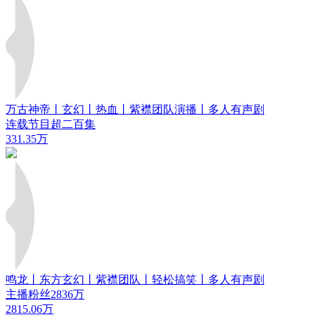
万古神帝丨玄幻丨热血丨紫襟团队演播丨多人有声剧
连载节目超二百集
331.35万
鸣龙丨东方玄幻丨紫襟团队丨轻松搞笑丨多人有声剧
主播粉丝2836万
2815.06万