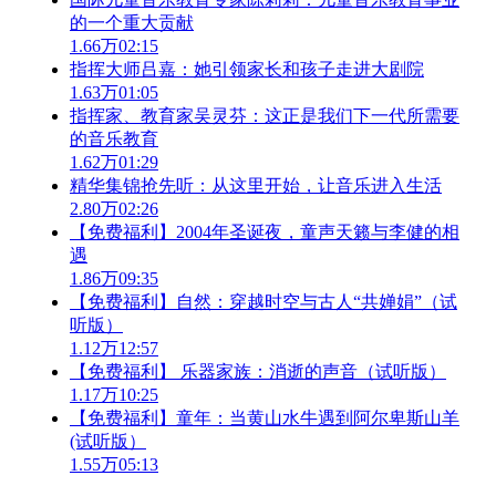
的一个重大贡献
1.66万
02:15
指挥大师吕嘉：她引领家长和孩子走进大剧院
1.63万
01:05
指挥家、教育家吴灵芬：这正是我们下一代所需要
的音乐教育
1.62万
01:29
精华集锦抢先听：从这里开始，让音乐进入生活
2.80万
02:26
【免费福利】2004年圣诞夜，童声天籁与李健的相
遇
1.86万
09:35
【免费福利】自然：穿越时空与古人“共婵娟”（试
听版）
1.12万
12:57
【免费福利】 乐器家族：消逝的声音（试听版）
1.17万
10:25
【免费福利】童年：当黄山水牛遇到阿尔卑斯山羊
(试听版）
1.55万
05:13