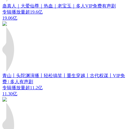
蛊真人｜大爱仙尊｜热血｜老宝玉｜多人VIP免费有声剧
专辑播放量超19.6亿
19.06亿
青山丨头陀渊演播丨轻松搞笑丨重生穿越丨古代权谋丨VIP免
费 | 多人有声剧
专辑播放量超11.2亿
11.30亿