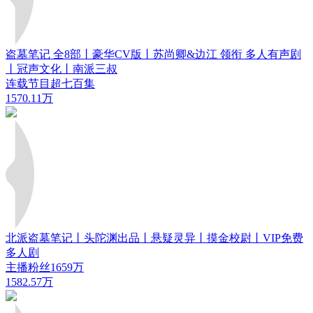
盗墓笔记 全8部丨豪华CV版丨苏尚卿&边江 领衔 多人有声剧
丨冠声文化丨南派三叔
连载节目超七百集
1570.11万
北派盗墓笔记丨头陀渊出品丨悬疑灵异丨摸金校尉丨VIP免费
多人剧
主播粉丝1659万
1582.57万