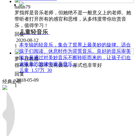
hanas79
罗指挥是音乐老师，但她绝不是一般意义上的老师。她
带听者打开所有的感官和思维，从多纬度带你欣赏音
乐，值得学习！
儿童轻音乐
回复
2020-08-12
本专辑的轻音乐，集合了世界上最美妙的旋律。适合
1
孩子们阅读、休息时作为背景音乐。良好的音乐审美
能力是通过对美妙音乐不断聆听而来的，让孩子们在
萝卜丝教授
这唯美的韵律中提高音乐...
很有水平，基本没有废话，形式也非常好
儿童
1.57万
30
回复
2018-05-09
经典必听
1