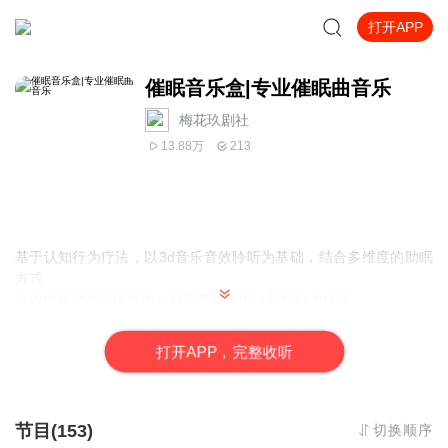
打开APP
催眠音乐盒|专业催眠曲音乐
梅花玖剧社
13.88万
213
基于认知行为疗法，以3d音乐音效聆听为基础，结合多维度的助眠
方式
高效地帮助睡眠困难的人群调整睡眠的认知和行为模式
改善睡眠生理，摆脱不良的睡眠方式，重新找回身体的自然节律
获取并形成健康睡眠模式的新概念和新数据，为人生提供源源不断
打
开
A
P
P，完整收听
的储备能量
节目(153)
切换顺序