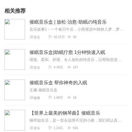
相关推荐
催眠音乐盒 | 放松·治愈·助眠の纯音乐
音乐故事1：一个春日午后，小雨淅沥中静静入梦，梦里回到了故乡扬州，寻找着少年时的一抹心动，往事历历在目，终是在雨中，遇见......音乐故事2：一个夏日的夜晚，...
32.21万
30
音乐
催眠音乐盒|助眠疗愈 1分钟快速入眠
缓慢、柔和、舒缓、令人放松的纯音乐，以帮助您进入睡眠状态，享受深度睡眠。如果你也喜欢这些音乐，欢迎订阅和关注哦，期待您的五星好评和点赞评论，谢谢！
4.39万
157
音乐
催眠音乐盒 帮你神奇的入眠
主播:催眠音乐盒
1.69万
18
健康
【世界上最美的钢琴曲】催眠音乐
钢琴如生活，是一首永远弹不完的小曲，我们得认真严肃对待每一个音符，让我们用心感受琴声，用心感悟人生。钢琴的音色是单纯而丰富的，柔如冬日阳光，盈盈亮亮...
1.24亿
915
音乐