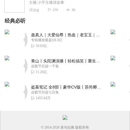
主播:小宇主播讲故事
270
30
历史
经典必听
蛊真人｜大爱仙尊｜热血｜老宝玉｜多人VIP免费有声剧
专辑播放量超19.3亿
19.03亿
青山丨头陀渊演播丨轻松搞笑丨重生穿越丨古代权谋丨VIP免费 | 多人有声剧
连载节目超一千集
11.26亿
盗墓笔记 全8部丨豪华CV版丨苏尚卿&边江 领衔 多人有声剧丨冠声文化丨南派三叔
连载节目超七百集
1455.04万
© 2014-
2026
喜马拉雅 版权所有