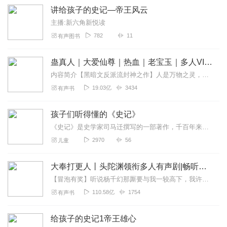
讲给孩子的史记—帝王风云
主播:新六角新悦读
782
11
有声图书
蛊真人｜大爱仙尊｜热血｜老宝玉｜多人VIP免费有声剧
内容简介【黑暗文反派流封神之作】人是万物之灵，蛊是天地真精。一个穿越者不断重生的故事。一个养蛊、炼蛊、用蛊的奇特世界。配音组（男角色）老宝玉旁白...
19.03亿
3434
有声书
孩子们听得懂的《史记》
《史记》是史学家司马迁撰写的一部著作，千百年来一直被很多人称赞，是国学必读书目之一，《史记》是中国第1部纪传体通史，主要叙述了从黄帝到汉武帝三千年间帝王将相、儒...
2970
56
儿童
大奉打更人丨头陀渊领衔多人有声剧|畅听全集|王鹤棣、田曦薇主演影视剧原著|卖报小郎君
【冒泡有奖】听说杨千幻那厮要与我一较高下，我许七安要开始装叉了！快进入声音播放页戳下方输入框，冒个泡偷偷告诉我，我要用哪些诗词才能胜过他？说得好的，有赏！202...
110.58亿
1754
有声书
给孩子的史记1帝王雄心