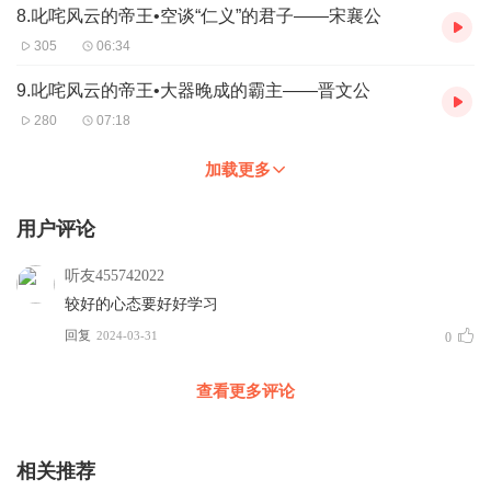
8.叱咤风云的帝王•空谈“仁义”的君子——宋襄公
305
06:34
9.叱咤风云的帝王•大器晚成的霸主——晋文公
280
07:18
加载更多
用户评论
听友455742022
较好的心态要好好学习
回复
2024-03-31
0
查看更多评论
相关推荐