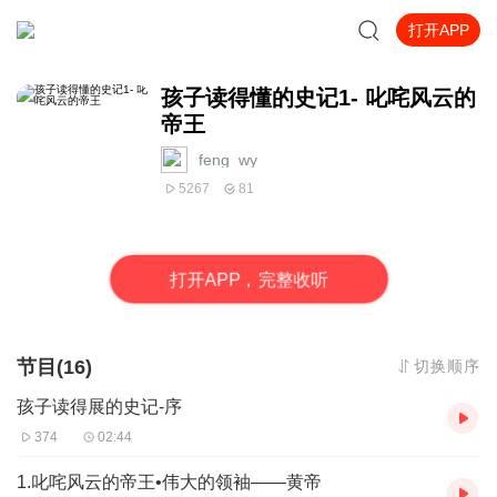
打开APP
孩子读得懂的史记1- 叱咤风云的
帝王
feng_wy
5267
81
打
开
A
P
P，完整收听
节目(16)
切换顺序
孩子读得展的史记-序
374
02:44
1.叱咤风云的帝王•伟大的领袖——黄帝