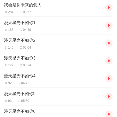
男人只优雅地甩出了镣铐。
我会是你未来的爱人
“当然，比起宝贝总在外流浪，我宁愿将你的尸体禁锢在我身旁。”
284
03:57
而她颤抖着身子……却抑制不住地轻笑出了声。
“其实，你这样子，我更喜欢呢。”
漫天星光不如你1
（主神快穿...
188
04:49
漫天星光不如你2
146
05:04
漫天星光不如你3
122
05:24
漫天星光不如你4
92
04:42
漫天星光不如你5
93
05:50
漫天星光不如你6