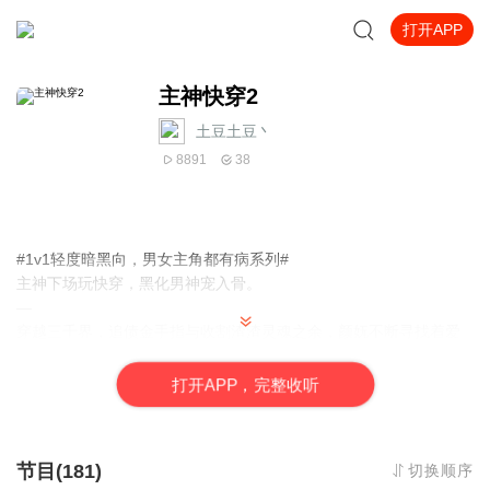
打开APP
主神快穿2
土豆土豆丶
8891
38
#1v1轻度暗黑向，男女主角都有病系列#
主神下场玩快穿，黑化男神宠入骨。
—
穿越三千界，追债金手指与收割渣渣灵魂之余，颜妩不断寻找着爱
人的转世：淡漠矜贵的偶像男神，清冷似仙的俊美妖帝，优雅克制
的禁欲总裁……
打
开
A
P
P，完整收听
然而每一次，男人总会撕开纯白的伪装，露出黑透的真面目，不厌
其烦地对她进行新一轮的囚禁和束缚……
小黑屋中。
节目(181)
切换顺序
颜妩：“原来，这就是你的爱？”