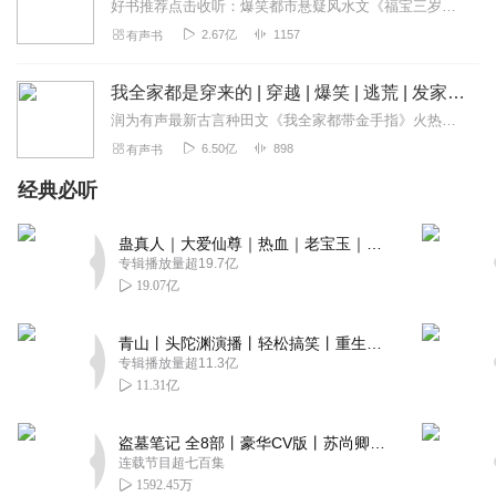
好书推荐点击收听：爆笑都市悬疑风水文《福宝三岁半，她被八个舅舅团宠了》热播中，VIP免费点击收听爆笑穿越多人剧姊妹篇《快穿之大佬又疯了》，专辑限时免费中喜马拉雅...
2.67亿
1157
有声书
我全家都是穿来的 | 穿越 | 爆笑 | 逃荒 | 发家致富 | 多人有声剧
润为有声最新古言种田文《我全家都带金手指》火热更新，点击进入！精品多人有声剧，原著霸榜全网女频第一，五年来最好看的种田文。内容简介一家三口穿越古代，穿越过来就遇...
6.50亿
898
有声书
经典必听
蛊真人｜大爱仙尊｜热血｜老宝玉｜多人VIP免费有声剧
专辑播放量超19.7亿
19.07亿
青山丨头陀渊演播丨轻松搞笑丨重生穿越丨古代权谋丨VIP免费 | 多人有声剧
专辑播放量超11.3亿
11.31亿
盗墓笔记 全8部丨豪华CV版丨苏尚卿&边江 领衔 多人有声剧丨冠声文化丨南派三叔
连载节目超七百集
1592.45万