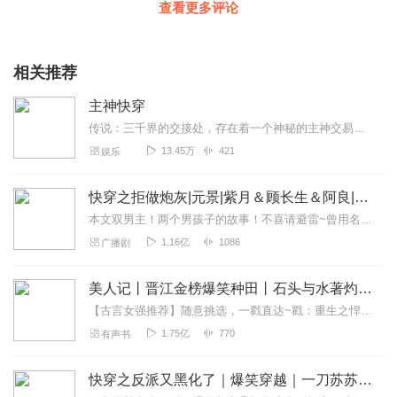
查看更多评论
相关推荐
主神快穿
传说：三千界的交接处，存在着一个神秘的主神交易空间。每位面中，只有“气运宠儿”能打开通往的道路。——若以灵魂为代价，可获逆袭之金手指。
13.45万
421
娱乐
快穿之拒做炮灰|元景|紫月＆顾长生＆阿良|108世
本文双男主！两个男孩子的故事！不喜请避雷~曾用名《快穿之攻略男主的108世》【关键字】甜宠、快穿、强强、空间、末世、仙侠、灵泉、系统、医疗、1v1本文双男主，不...
1.16亿
1086
广播剧
美人记丨晋江金榜爆笑种田丨石头与水著灼灼韶华姐妹篇
【古言女强推荐】随意挑选，一戳直达~戳：重生之悍妻丨爆笑穿越女强丨宫斗沙雕丨轻松下饭甜宠爽戳：权宠天下丨医妃倾天下完整版六月著桃花马上请长缨同款戳：新婚夜受辱惨...
1.75亿
770
有声书
快穿之反派又黑化了｜爆笑穿越｜一刀苏苏多人VIP免费有声小说