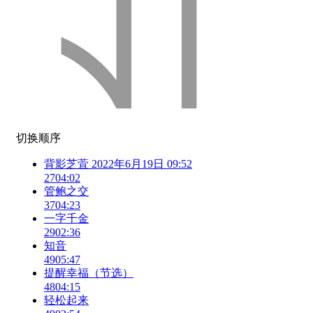
切换顺序
背影芝萓 2022年6月19日 09:52
27
04:02
管鲍之交
37
04:23
一字千金
29
02:36
知音
49
05:47
提醒幸福（节选）
48
04:15
轻松起来