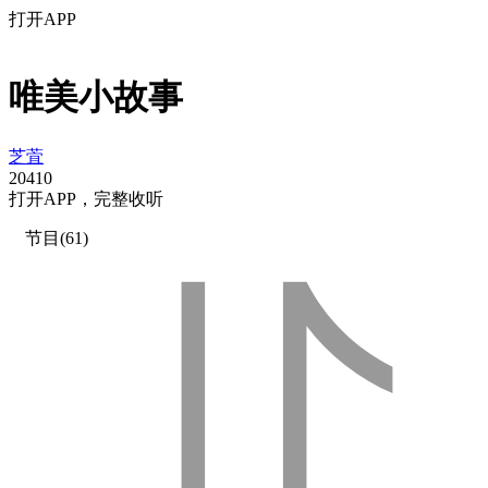
打开APP
唯美小故事
芝萓
2041
0
打
开
A
P
P，完整收听
节目(61)