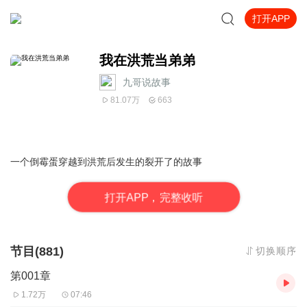
打开APP
我在洪荒当弟弟
九哥说故事
81.07万
663
一个倒霉蛋穿越到洪荒后发生的裂开了的故事
打
开
A
P
P，完整收听
节目(881)
切换顺序
第001章
1.72万
07:46