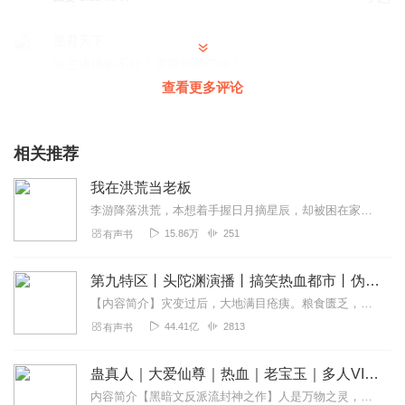
墨君天下
这主播播的不错！果断收藏订阅！
查看更多评论
回复
2022-07-21
2
不明白啥意思
相关推荐
先听听看如果不错的话再把那半颗补上
回复
2022-07-06
2
我在洪荒当老板
李游降落洪荒，本想着手握日月摘星辰，却被困在家一座屋子里，必须不停交易才可以出去李游：系统，来，你出来咱俩聊聊。为了能看看花花世界，李游和洪荒里各路人物做起...
安之silence
15.86万
251
有声书
毋沉出品，必属精品！订阅收听！
回复
2022-06-27
2
第九特区丨头陀渊演播丨搞笑热血都市丨伪戒丨VIP免费多人有声剧
【内容简介】灾变过后，大地满目疮痍。粮食匮乏，资源紧俏，局势混乱……一位从待规划区杀出来的青年，背对着漫天黄沙，孤身来到九区谋生，却不曾想偶然结识三五好友，一念...
东岸人人
44.41亿
2813
有声书
好听好听非常好听谢谢主播。👍👍👍👍👍👍
回复
2022-07-10
1
蛊真人｜大爱仙尊｜热血｜老宝玉｜多人VIP免费有声剧
内容简介【黑暗文反派流封神之作】人是万物之灵，蛊是天地真精。一个穿越者不断重生的故事。一个养蛊、炼蛊、用蛊的奇特世界。配音组（男角色）老宝玉旁白...