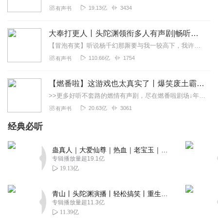
夜良辰
19.13亿
3434
有声书
书也可以主播也不错就是后期没处理好有杂音有噗噗的声音
拉低了分数
大奉打更人丨头陀渊领衔多人有声剧|畅听全集|王鹤棣、田曦薇主演影视剧原著|卖报小郎君
回复
2022-08-24
2
【冒泡有奖】听说杨千幻那厮要与我一较高下，我许七安要开始装叉了！快进入声音播放页戳下方输入框，冒个泡偷偷告诉我，我要用哪些诗词才能胜过他？说得好的，有赏！202...
110.66亿
1754
有声书
IMFASAY
除了说出来的洪荒以外没有一点洪荒的感觉！
【燃番啦】这游戏也太真实了丨爆笑废土霸榜神作丨紫襟剧社制作
回复
2022-05-05
1
>>更多好听不套路的燃情有声剧，尽在燃番啦剧场↓年度重磅推荐本专辑为VIP免费专辑每天上午10点5集更新，订阅可以听到最新内容哦！每周抽一个专辑五星优质评论送...
20.63亿
3061
有声书
青紫云烟
经典必听
洪荒里那么多有名有姓的人物，作者写的就像一群小混混一
样
蛊真人｜大爱仙尊｜热血｜老宝玉｜多人VIP免费有声剧
回复
2023-08-12
2
专辑播放量超19.1亿
19.13亿
qin963147258
小说名字叫什么，，，，
青山丨头陀渊演播丨轻松搞笑丨重生穿越丨古代权谋丨VIP免费 | 多人有声剧
专辑播放量超11.3亿
回复
2022-11-03
0
11.39亿