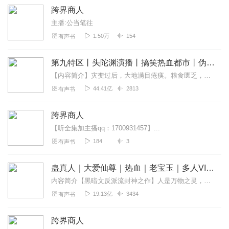
跨界商人
主播:公当笔往
1.50万
154
有声书
第九特区丨头陀渊演播丨搞笑热血都市丨伪戒丨VIP免费多人有声剧
【内容简介】灾变过后，大地满目疮痍。粮食匮乏，资源紧俏，局势混乱……一位从待规划区杀出来的青年，背对着漫天黄沙，孤身来到九区谋生，却不曾想偶然结识三五好友，一念...
44.41亿
2813
有声书
跨界商人
【听全集加主播qq：1700931457】...
184
3
有声书
蛊真人｜大爱仙尊｜热血｜老宝玉｜多人VIP免费有声剧
内容简介【黑暗文反派流封神之作】人是万物之灵，蛊是天地真精。一个穿越者不断重生的故事。一个养蛊、炼蛊、用蛊的奇特世界。配音组（男角色）老宝玉旁白...
19.13亿
3434
有声书
跨界商人