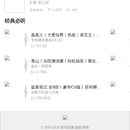
主播:老公叔
1.63万
204
有声书
经典必听
蛊真人｜大爱仙尊｜热血｜老宝玉｜多人VIP免费有声剧
专辑播放量超19.1亿
19.13亿
青山丨头陀渊演播丨轻松搞笑丨重生穿越丨古代权谋丨VIP免费 | 多人有声剧
最近一周更新
11.38亿
盗墓笔记 全8部丨豪华CV版丨苏尚卿&边江 领衔 多人有声剧丨冠声文化丨南派三叔
连载节目超七百集
1793.90万
© 2014-
2026
喜马拉雅 版权所有