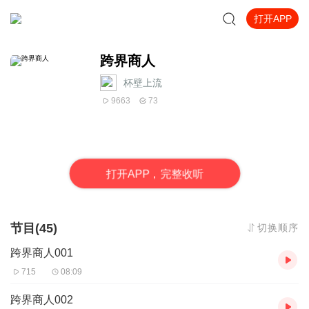
打开APP
跨界商人
杯壁上流
9663
73
打
开
A
P
P，完整收听
节目(45)
切换顺序
跨界商人001
715
08:09
跨界商人002