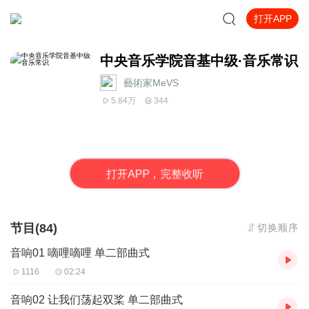
打开APP
中央音乐学院音基中级·音乐常识
藝術家MeVS
5.84万
344
打
开
A
P
P，完整收听
节目(84)
切换顺序
音响01 嘀哩嘀哩 单二部曲式
1116
02:24
音响02 让我们荡起双桨 单二部曲式