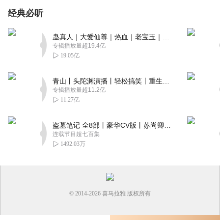
经典必听
蛊真人｜大爱仙尊｜热血｜老宝玉｜多人VIP免费有声剧
专辑播放量超19.4亿
19.05亿
青山丨头陀渊演播丨轻松搞笑丨重生穿越丨古代权谋丨VIP免费 | 多人有声剧
专辑播放量超11.2亿
11.27亿
盗墓笔记 全8部丨豪华CV版丨苏尚卿&边江 领衔 多人有声剧丨冠声文化丨南派三叔
连载节目超七百集
1492.03万
© 2014-
2026
喜马拉雅 版权所有