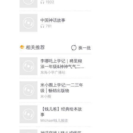
1932
中国神话故事
781
相关推荐
换一批
李哪吒上学记｜稀里糊
涂一年级&神神气气二年
级
东海小学广播站
米小圈上学记:一二三年
级 | 畅销出版物
米小圈
【钱儿爸】经典绘本故
事
Michael钱儿频道
神话穿越 I 猪八戒爆笑