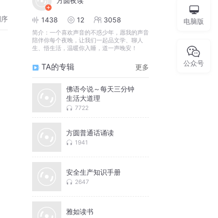
方圆夜读
倒序
1438
12
3058
电脑版
简介：
一个喜欢声音的不惑少年，愿我的声音
陪伴你每个夜晚，让我们一起品文学、聊人
生、悟生活，温暖你入睡，道一声晚安！
公众号
TA的专辑
更多
佛语今说～每天三分钟
生活大道理
7722
方圆普通话诵读
1941
安全生产知识手册
2647
雅如读书