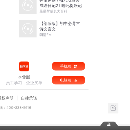
成语日记2 I 哪吒捉妖记
星星帮成长大百科
【部编版】初中必背古
诗文言文
朗清FM
手机端
企业版
电脑端
员工学习，企业买单
版权声明
自律承诺
：400-838-5616