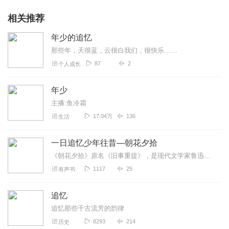
相关推荐
年少的追忆
那些年，天很蓝，云很白我们，很快乐……
87
2
个人成长
年少
主播:鱼冷霜
17.04万
136
生活
一日追忆少年往昔—朝花夕拾
《朝花夕拾》原名《旧事重提》，是现代文学家鲁迅的散文集，收录鲁迅于1926年创作的10篇回忆性散文，1928年由北京未名社出版。此文集作为“回忆的记事”，多侧面...
1117
25
有声书
追忆
追忆那些千古流芳的韵律
8293
214
历史