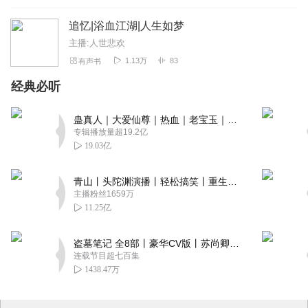
追忆|浴血江湖|人生如梦
主播:人世悲欢
1.13万
83
有声书
经典必听
蛊真人｜大爱仙尊｜热血｜老宝玉｜多人VIP免费有声剧
专辑播放量超19.2亿
19.03亿
青山丨头陀渊演播丨轻松搞笑丨重生穿越丨古代权谋丨VIP免费 | 多人有声剧
主播粉丝1659万
11.25亿
盗墓笔记 全8部丨豪华CV版丨苏尚卿&边江 领衔 多人有声剧丨冠声文化丨南派三叔
连载节目超七百集
1438.47万