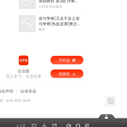
基础教程 第2级 伴奏音
乐
人民音乐出版社
谁与争锋|又名不良之谁
与争锋|热血逆袭|爽文爆
笑|会员免费
探月
手机端
企业版
电脑端
员工学习，企业买单
版权声明
自律承诺
：400-838-5616
x
1.0