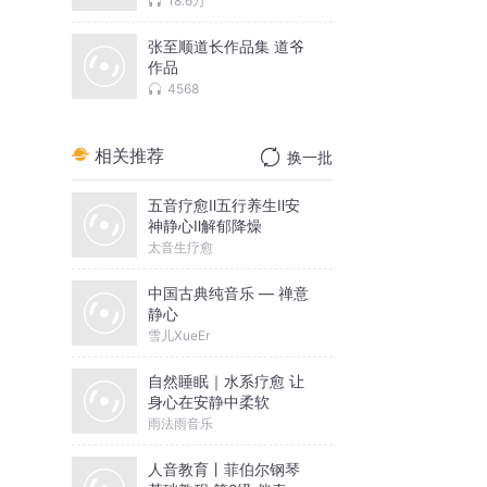
18.6万
张至顺道长作品集 道爷
作品
4568
相关推荐
换一批
五音疗愈Ⅱ五行养生Ⅱ安
神静心Ⅱ解郁降燥
太音生疗愈
中国古典纯音乐 — 禅意
静心
雪儿XueEr
自然睡眠｜水系疗愈 让
身心在安静中柔软
雨法雨音乐
人音教育丨菲伯尔钢琴