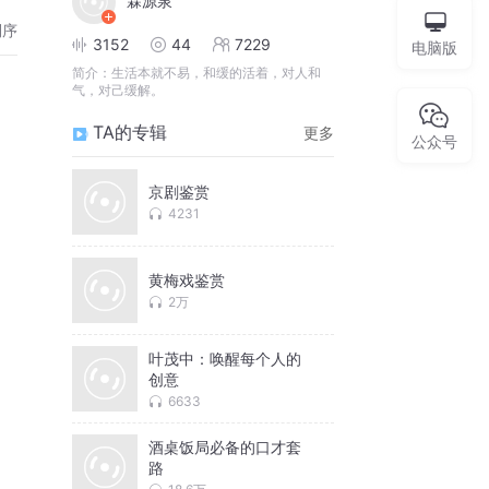
霖源泉
倒序
3152
44
7229
电脑版
简介：
生活本就不易，和缓的活着，对人和
气，对己缓解。
TA的专辑
更多
公众号
京剧鉴赏
4231
黄梅戏鉴赏
2万
叶茂中：唤醒每个人的
创意
6633
酒桌饭局必备的口才套
路