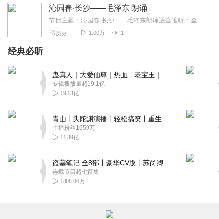
沁园春·长沙——毛泽东 朗诵
节目主题：沁园春·长沙——毛泽东朗诵适合谁听：全体人员主播寄语：好好学习，天天向上
1.00万
1
历史
经典必听
蛊真人｜大爱仙尊｜热血｜老宝玉｜多人VIP免费有声剧
专辑播放量超19.1亿
19.13亿
青山丨头陀渊演播丨轻松搞笑丨重生穿越丨古代权谋丨VIP免费 | 多人有声剧
主播粉丝1659万
11.39亿
盗墓笔记 全8部丨豪华CV版丨苏尚卿&边江 领衔 多人有声剧丨冠声文化丨南派三叔
连载节目超七百集
1808.06万