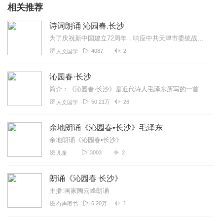
相关推荐
非常棒，适合高中生背诵时听一下
回复
2024-08-04
1
诗词朗诵 沁园春.长沙
为了庆祝新中国建立72周年，响应中共天津市委统战部、网信办以及天津市注册会计师协会的号召，我踊跃参加了此次“与党同心，向祖国表白”主题诵读活动。我怀着无比崇敬的...
听友242681383
4087
2
人文国学
专辑质量好，内容精彩
回复
2024-04-05
1
沁园春·长沙
简介：《沁园春·长沙》是近代诗人毛泽东所写的一首词。该词通过对长沙秋景的描绘和对青年时代革命斗争生活的回忆，抒写出革命青年对国家命运的感慨和以天下为己任，蔑视...
听友290659467
50.21万
26
人文国学
忆往昔峥嵘岁月，第四个字，读zheng。主播可以改进一下。
回复
2023-07-21
1
余地朗诵《沁园春•长沙》毛泽东
余地朗诵《沁园春•长沙》
听友416865412
3003
2
儿童
好！？！？！？！？！？！？！？！？！？
回复
2023-04-16
1
朗诵《沁园春 长沙》
主播:画家陶云峰朗诵
6.20万
1
有声图书