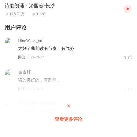
诗歌朗诵：沁园春·长沙
115.71万
01:20
用户评论
BlueWater_ed
太好了😁朗读有节奏，有气势
回复
2022-09-17
3
吉吉好
读的挺好的，有韵律，
回复
2022-06-16
2
霸道总裁的恶毒女配
读得很棒，富有感情，值得去听
查看更多评论
回复
2024-08-10
1
然678