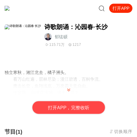
打开APP
诗歌朗诵：沁园春·长沙
郁纮硕
115.71万
1217
独立寒秋，湘江北去，橘子洲头。
看万山红遍，层林尽染；漫江碧透，百舸争流。
鹰击长空，鱼翔浅底，万类霜天竞自由。
怅寥廓， 问苍茫大地，谁主沉浮？
携来百侣曾游，忆往昔峥嵘岁月稠。
恰同学少年，风华正茂；书生意气，挥斥方遒。
打
开
A
P
P，完整收听
指点江山，激扬文字，粪土当年万户侯。
曾记否，到中流击水，浪遏飞舟？
节目(1)
切换顺序