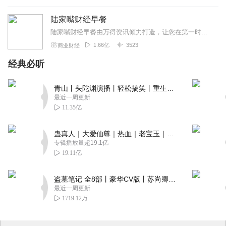
陆家嘴财经早餐
陆家嘴财经早餐由万得资讯倾力打造，让您在第一时间了解最全最新的财经资讯，上班族早上醒脑充电必备！（搜索微信公众号：Wind资讯或windzxsh，每天早晨推...
1.66亿
3523
商业财经
经典必听
青山丨头陀渊演播丨轻松搞笑丨重生穿越丨古代权谋丨VIP免费 | 多人有声剧
最近一周更新
11.35亿
蛊真人｜大爱仙尊｜热血｜老宝玉｜多人VIP免费有声剧
专辑播放量超19.1亿
19.11亿
盗墓笔记 全8部丨豪华CV版丨苏尚卿&边江 领衔 多人有声剧丨冠声文化丨南派三叔
最近一周更新
1719.12万