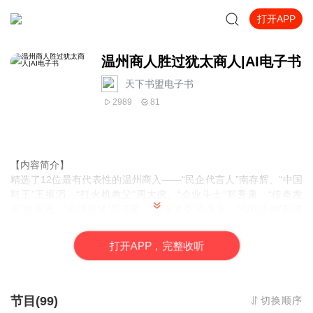
打开APP
温州商人胜过犹太商人|AI电子书
天下书盟电子书
2989
81
【内容简介】
精选了12位最有代表性的温州商入——“民企代言人”南存辉、“中国
鞋王”王振滔、“打火机教父”周大虎、“企业斗士”郑秀康、“传奇发
王”赵章光、“全球裁缝”周成建、“资深政委”高天乐、“创新少帅”胡成
中、“徽章大亨”陈绍枢、“海外温商”吴晓斌、“文化商人”钱金波、“经
营大户”叶文贵，集中展现“温商”这个群体的管理理念、商业模式、
打
开
A
P
P，完整收听
经营策略、品牌经验，学习他们胜于犹太商人的商战韬略。
【作者介绍】
作者：嘉诚
节目(99)
切换顺序