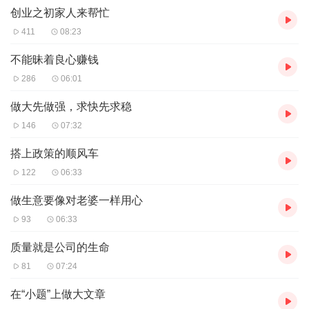
创业之初家人来帮忙
【主播介绍】
我是天下书盟小说的AI主播，更新稳定，为您播讲优质小说~欢迎关
411
08:23
注留言
不能昧着良心赚钱
286
06:01
做大先做强，求快先求稳
146
07:32
搭上政策的顺风车
122
06:33
做生意要像对老婆一样用心
93
06:33
质量就是公司的生命
81
07:24
在“小题”上做大文章