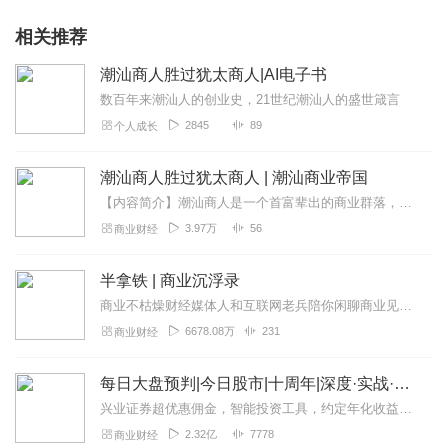
相关推荐
潮汕商人胜过犹太商人|AI电子书
数百年来潮汕人的创业史，21世纪潮汕人的盛世箴言
2845
89
个人成长
潮汕商人胜过犹太商人 | 潮汕商业帝国
【内容简介】潮汕商人是一个首富辈出的商业群落，更是一个世界性的商业图腾。他们五洲驰骋、四海纵横，涌现出了数不胜数的商界精英和世界级巨富，更上演了一幕“潮汕商人胜...
3.97万
56
商业财经
半拿铁 | 商业沉浮录
商业不枯燥财经媒体人和互联网老兵陪你闲聊商业见闻。来杯半拿铁，边喝边唠。
6678.08万
231
商业财经
每日大盘预判|今日股市|十周年|深度·实战·干货
兴业证券超优惠佣⾦，智能投资⼯具，约定年化收益率最⾼8.xx%多的新客理财。1v1专⼈服务。点击链接开户>>讲师介绍华飞多维度看盘体系创始人股市实战派讲师...
2.32亿
7778
商业财经