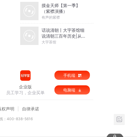
摸金天师【第一季】
（紫襟演播）
有声的紫襟
话说清朝丨大宇茶馆细
说清朝三百年历史|从努
尔哈赤到末代皇帝溥仪|
大宇茶馆
康熙雍正乾隆
手机端
企业版
电脑端
员工学习，企业买单
版权声明
自律承诺
：400-838-5616