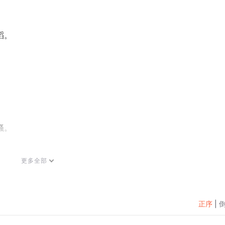
滔。
骚。
更多全部
正序
|