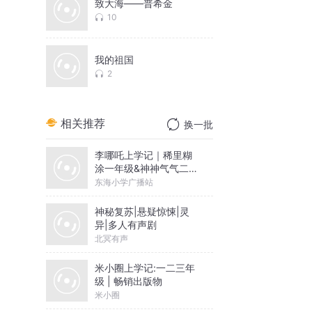
致大海——普希金
10
我的祖国
2
相关推荐
换一批
李哪吒上学记｜稀里糊
涂一年级&神神气气二年
级
东海小学广播站
神秘复苏|悬疑惊悚|灵
异|多人有声剧
北冥有声
米小圈上学记:一二三年
级 | 畅销出版物
米小圈