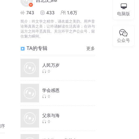
西北汉_9M
743
433
1.6万
电脑版
简介：
吟文学之精华，诵名篇之美韵。用声音
诠释真善之美；让吟诵解读生活真谛；在诗与
远方之间寻觅真我。关注环宇之声公众号，留
住魅力瞬间。
公众号
TA的专辑
更多
人民万岁
0
学会感恩
0
父亲与海
0
倒序