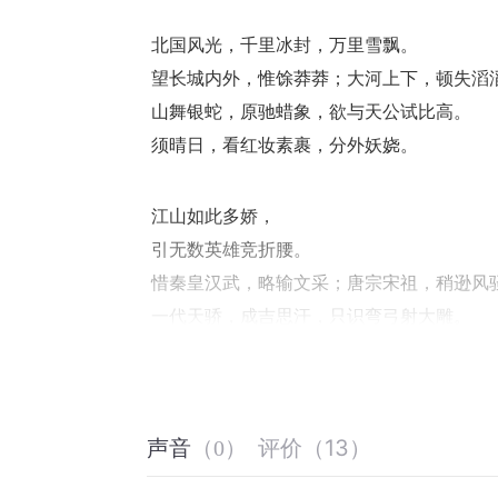
 北国风光，千里冰封，万里雪飘。
 望长城内外，惟馀莽莽；大河上下，顿失滔
 山舞银蛇，原驰蜡象，欲与天公试比高。
 须晴日，看红妆素裹，分外妖娆。
 江山如此多娇，
 引无数英雄竞折腰。
 惜秦皇汉武，略输文采；唐宗宋祖，稍逊风
 一代天骄，成吉思汗，只识弯弓射大雕。
 俱往矣，数风流人物，还看今朝。
评价
（
13
）
声音
（
0
）