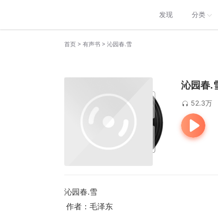
发现
分类
>
>
首页
有声书
沁园春.雪
沁园春.
52.3万
沁园春.雪
 作者：毛泽东