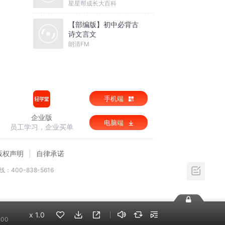
星星帮成长大百科
【部编版】初中必背古
诗文言文
朗清FM
手机端
企业版
电脑端
员工学习，企业买单
版权声明
自律承诺
：400-838-5616
x
1.0
:00