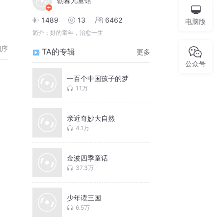
朝暮儿童馆
1489
13
6462
电脑版
简介：
好的童年，治愈一生
倒序
TA的专辑
更多
公众号
一百个中国孩子的梦
1.1万
亲近奇妙大自然
4.1万
金波四季童话
37.3万
少年读三国
6.5万