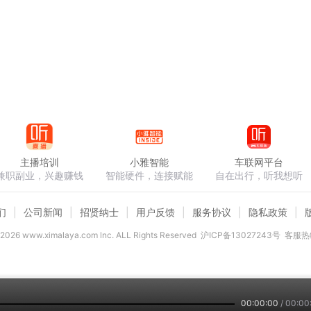
主播培训
小雅智能
车联网平台
兼职副业，兴趣赚钱
智能硬件，连接赋能
自在出行，听我想听
们
公司新闻
招贤纳士
用户反馈
服务协议
隐私政策
2026
www.ximalaya.com lnc. ALL Rights Reserved
沪ICP备13027243号
客服热线
00:00:00
/
00:00