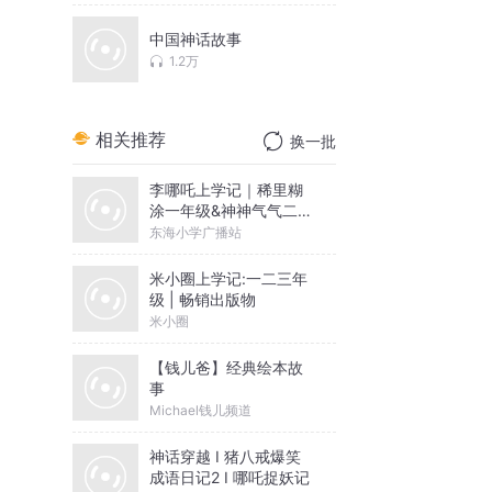
中国神话故事
1.2万
相关推荐
换一批
李哪吒上学记｜稀里糊
涂一年级&神神气气二年
级
东海小学广播站
米小圈上学记:一二三年
级 | 畅销出版物
米小圈
【钱儿爸】经典绘本故
事
Michael钱儿频道
神话穿越 I 猪八戒爆笑
成语日记2 I 哪吒捉妖记