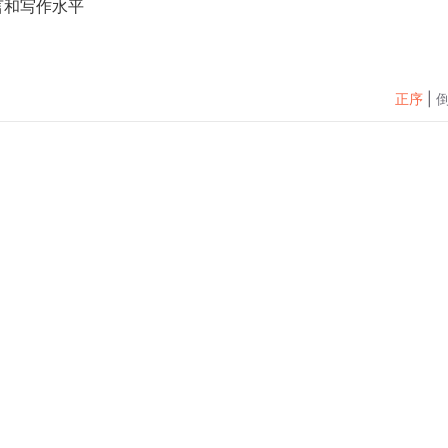
言和写作水平
正序
|