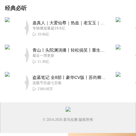
经典必听
蛊真人｜大爱仙尊｜热血｜老宝玉｜多人VIP免费有声剧
专辑播放量超19.6亿
19.06亿
青山丨头陀渊演播丨轻松搞笑丨重生穿越丨古代权谋丨VIP免费 | 多人有声剧
最近一周更新
11.30亿
盗墓笔记 全8部丨豪华CV版丨苏尚卿&边江 领衔 多人有声剧丨冠声文化丨南派三叔
连载节目超七百集
1566.69万
© 2014-
2026
喜马拉雅 版权所有