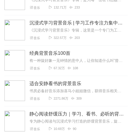
132.71万
233
音乐
沉浸式学习背景音乐 | 学习工作专注力集中轻音乐
《沉浸式学习背景音乐》专辑，这里是一个专门为工作学习而设计的音乐殿堂。我们深知学习过程中的专注与集中至关重要，因此精心创作了一系列背景音乐，旨在帮助您全神贯注地...
322.57万
203
音乐
经典背景音乐100首
有一种旋好象一见钟情的意中人，让你知道什么叫“曾经沧海难为水，除却巫山不是云”；有一种旋律好似相思成灾的恋人，让你体会什么叫“衣带渐宽终不悔，为伊消得人憔悴”；...
67.32万
108
音乐
适合安静看书的背景音乐
书房必备好音乐添加喜马小姐姐微信，获得音乐相关的最新资讯，和同好一起交流分享，还有不定期福利等你来拿微信：xmlyxm1暗号：喜马音乐
2271.86万
309
音乐
静心阅读舒缓压力｜学习、看书、必听的背景音乐
专为静心阅读与沉浸式学习打造的舒缓背景音乐，旋律轻柔低吟不抢耳，精准抚平烦躁心绪、缓解精神压力，隔绝外界纷扰，帮你快速沉下心绪、集中专注力，久坐学习不疲惫，阅读...
10.69万
90
音乐