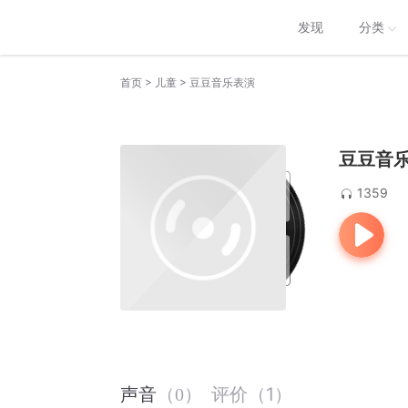
发现
分类
>
>
首页
儿童
豆豆音乐表演
豆豆音
1359
评价
（
1
）
声音
（
0
）