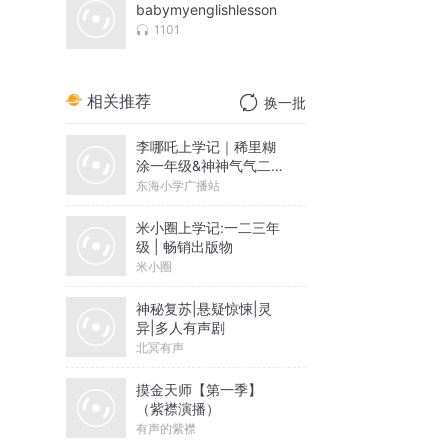
babymyenglishlesson
1101
相关推荐
换一批
李哪吒上学记｜稀里糊
涂一年级&神神气气二年
级
东海小学广播站
米小圈上学记:一二三年
级 | 畅销出版物
米小圈
神秘复苏|悬疑惊悚|灵
异|多人有声剧
北冥有声
摸金天师【第一季】
（紫襟演播）
有声的紫襟