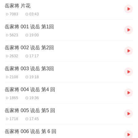
岳家将 片花
可惜啊，被12道金牌，强令班师回朝；
在莫须有的罪名下，冤死风波亭。
7083
03:43
"天日昭昭"犹可见,一代英雄忠骨存。
岳家将 001 说岳 第1回
5623
19:00
岳家将 002 说岳 第2回
2632
17:17
岳家将 003 说岳 第3回
2108
19:18
岳家将 004 说岳 第4 回
1865
19:36
岳家将 005 说岳 第5 回
1718
17:45
岳家将 006 说岳 第 6 回