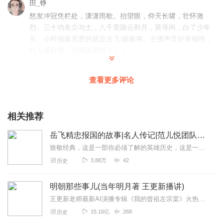
田_铮
怒发冲冠凭栏处，潇潇雨歇。抬望眼，仰天长啸，壮怀激
烈。三十功名尘与土，八千里路云和月，莫等闲，白了少年
头。小时候最喜爱的就是岳飞/杨家将。主播声音好有磁性，
代入感好强，订阅追更啦！！！
回复
2022-04-13
1
查看更多评论
小白花旦
主播越来越棒了，加油哦
相关推荐
回复
2022-04-25
0
岳飞精忠报国的故事|名人传记|范儿悦团队演播
凡平儿
致敬经典，这是一部你必须了解的英雄历史，这是一部通俗易懂且打动人心的名人传记！本书主要讲述一代民族英雄岳飞，从一个贫家之子成长为一代名将，从精忠报国，...
很棒，很喜欢，继续加油！
3.88万
42
历史
回复
2022-04-21
0
明朝那些事儿(当年明月著 王更新播讲)
王更新老师最新AI演播专辑《我的曾祖左宗棠》火热更新中！从曾孙视角看帝国脊梁左宗棠的B面人生！【大咖推荐】明月的写作不仅笔锋活泼幽默，而且加进了自己的感悟，这就...
15.16亿
268
历史