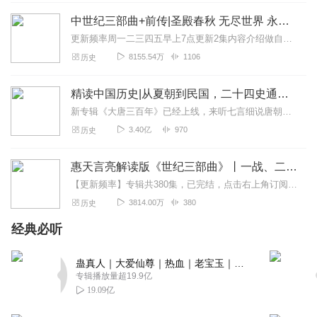
中世纪三部曲+前传|圣殿春秋 无尽世界 永恒火焰 暗夜与黎明|惠天言亮解读版
更新频率周一二三四五早上7点更新2集内容介绍做自己喜欢的事，直到世界为你改变。言亮、惠天，为你解读世界级畅销IP--肯·福莱特《中世纪三部曲》+前传《暗夜与...
8155.54万
1106
历史
精读中国历史|从夏朝到民国，二十四史通史解析，中华上下五千年
新专辑《大唐三百年》已经上线，来听七言细说唐朝三百年历史吧。点击即可跳转收听。【精读中国历史】立足正史，现代阐释。溯本清源，守正创新。比小说还精彩的正说中国历...
3.40亿
970
历史
惠天言亮解读版《世纪三部曲》丨一战、二战、冷战
【更新频率】专辑共380集，已完结，点击右上角订阅按钮，VIP免费听！【社群福利】2024熊猫君听书社群全新升级，欢迎熊猫君的粉丝听友们入群交流，更多新鲜玩法和...
3814.00万
380
历史
经典必听
蛊真人｜大爱仙尊｜热血｜老宝玉｜多人VIP免费有声剧
专辑播放量超19.9亿
19.09亿