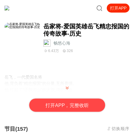
打开APP
岳家将-爱国英雄岳飞精忠报国的
传奇故事-历史
畅悠心海
6.43万
326
岳飞，一代爱国名将
他,背负着"精忠报国"的分量,无所畏惧。
他,扛起了"还我河山"的大旗,满腔热血。
他,带领着无法撼动的岳家军,
立功汜水关,破贼南薰门,讨寇南北间；
打
开
A
P
P，完整收听
收复襄阳六郡，转战两湖平杨幺。
两次北伐，阻断金兵南下；
决战郾城，收复大片失地；
进军朱仙镇，直指金军大本营。
节目(157)
切换顺序
岳飞虽性格刚正清廉，对政治简直毫无头脑。