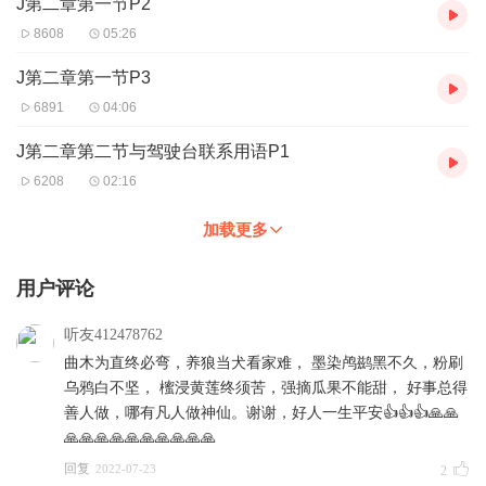
J第二章第一节P2
8608
05:26
J第二章第一节P3
6891
04:06
J第二章第二节与驾驶台联系用语P1
6208
02:16
加载更多
用户评论
听友412478762
曲木为直终必弯，养狼当犬看家难， 墨染鸬鹚黑不久，粉刷
乌鸦白不坚， 櫁浸黄莲终须苦，强摘瓜果不能甜， 好事总得
善人做，哪有凡人做神仙。谢谢，好人一生平安👍👍👍🙏🙏
🙏🙏🙏🙏🙏🙏🙏🙏🙏🙏
回复
2022-07-23
2