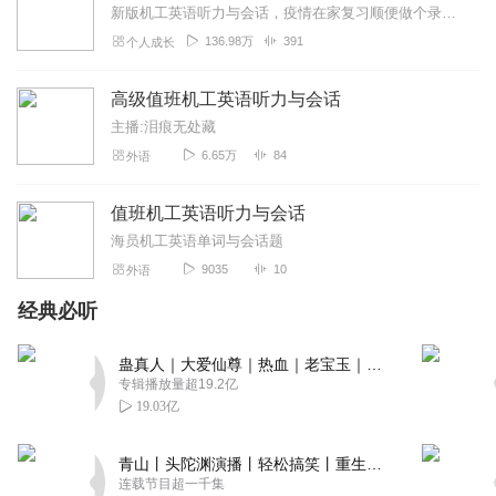
新版机工英语听力与会话，疫情在家复习顺便做个录音希望考必过与大家共勉
我听听很棒棒！也很有收获，讲的很清楚，谢谢老师！
136.98万
391
个人成长
回复
2023-08-08
0
高级值班机工英语听力与会话
主播:泪痕无处藏
6.65万
84
外语
值班机工英语听力与会话
海员机工英语单词与会话题
9035
10
外语
经典必听
蛊真人｜大爱仙尊｜热血｜老宝玉｜多人VIP免费有声剧
专辑播放量超19.2亿
19.03亿
青山丨头陀渊演播丨轻松搞笑丨重生穿越丨古代权谋丨VIP免费 | 多人有声剧
连载节目超一千集