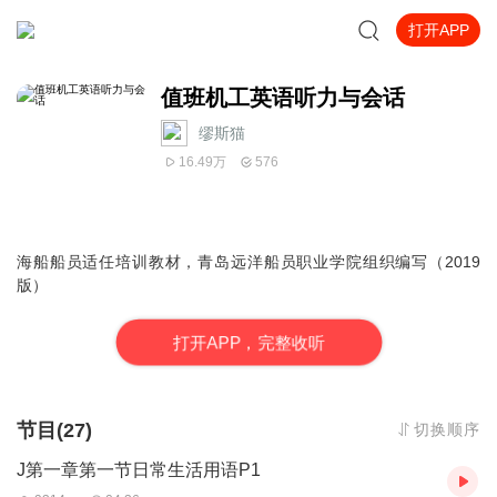
打开APP
值班机工英语听力与会话
缪斯猫
16.49万
576
海船船员适任培训教材，青岛远洋船员职业学院组织编写（2019
版）
打
开
A
P
P，完整收听
节目(27)
切换顺序
J第一章第一节日常生活用语P1