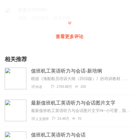
听友312721900
很棒，帮助很大，谢谢老师
回复
2022-11-06
0
查看更多评论
夏有凉风
非常不错！对我帮助很大！非常感谢！
相关推荐
回复
2022-09-15
0
值班机工英语听力与会话-新培纲
遗忘_v3q
根据《海船船员培训大纲（2016版）》的培训教材，制作了英文加中文的录音，希望大家英汉结合、对照记忆，顺利通过考试，拿到适任证书！
求更新，希望主播早日播完！谢谢
1793.88万
155
外语
回复
2022-06-01
0
最新值班机工英语听力与会话图片文字
tiantao8361
最新值班机工英语听力与会话图片文字Hi~小可爱，我是春风，满心欢喜，满眼是你，用心陪伴每一个真爱粉！茫茫喜马，与你有缘相遇，我不胜欢喜。我想在每一个你难熬的时刻...
非常好，对我的学习能力增强有很大帮助
23.46万
70
人文国学
回复
2024-09-13
0
值班机工英语听力与会话
听友254951712