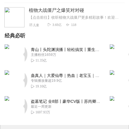
植物大战僵尸之爆笑对对碰
【点击前往】收听植物大战僵尸更多精彩故事！欢迎加入QQ粉丝福利群：376148497添加豌豆射手微信：pvz_wandou
3.65亿
118
儿童
经典必听
青山丨头陀渊演播丨轻松搞笑丨重生穿越丨古代权谋丨VIP免费 | 多人有声剧
主播粉丝1659万
11.35亿
蛊真人｜大爱仙尊｜热血｜老宝玉｜多人VIP免费有声剧
专辑播放量超19.9亿
19.10亿
盗墓笔记 全8部丨豪华CV版丨苏尚卿&边江 领衔 多人有声剧丨冠声文化丨南派三叔
最近一周更新
1697.93万