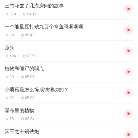
三竹花去了几次房间的故事
319
04:14
一个能量豆打败九百个章鱼哥啊啊啊
89
05:43
莎头
196
02:58
植物和僵尸的弱点
80
05:06
小喷菇是怎么练成铁锤功的？
92
05:08
瀑布里的植物
76
02:24
国王之主钢铁炮