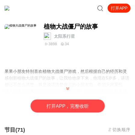
打开APP
植物大战僵尸的故事
太阳系行星
3898
34
果果小朋友特别喜欢植物大战僵尸游戏，然后根据自己的经历和灵
感创新植物大战僵尸的故事，让我给他录下来，他现在5岁多，讲话
都还不怎么清楚，算是说话清楚很迟的小朋友啦，希望大家莫怪
哦！他讲的故事有些还挺好玩，充满童趣，他每天疯狂的有好多植
物大战僵尸的故事要讲，缠着让我录下来，现在准备整理后一一发
布出来与大家分享，家长朋友们可以和家里小朋友一起分享！祝愿
打
开
A
P
P，完整收听
天下所有的小朋友快乐健康成长！
节目(71)
切换顺序