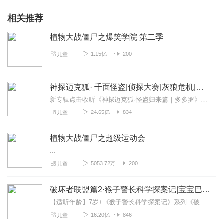
相关推荐
植物大战僵尸之爆笑学院 第二季
1.15亿
200
儿童
神探迈克狐· 千面怪盗|侦探大赛|灰狼危机|多多罗
新专辑点击收听《神探迈克狐·怪盗归来篇｜多多罗》！！！>>>点击进入主播橱窗购买《神探迈克狐》系列图书吧!<<<多多罗故事【点击前往】收听多多罗其他好玩有趣的故...
24.65亿
834
儿童
植物大战僵尸之超级运动会
...
5053.72万
200
儿童
破坏者联盟篇2·猴子警长科学探案记|宝宝巴士故事
【适听年龄】7岁+《猴子警长科学探案记》系列《破坏者联盟篇1·猴子警长科学探案记》>>>《破坏者联盟篇2·猴子警长科学探案记》>>>《破坏者联盟篇3·猴子警长科...
16.20亿
846
儿童