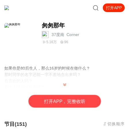
打开APP
匆匆那年
37度南_Corner
5.16万
96
如果你是80后生人，那么16岁的时候在做什么？
那时同学的名字还能一字不差地念出来吗？
有喜欢的人吗？
那个人现在还联系吗？
是否在一个城市？
交往过吗？
打
开
A
P
P，完整收听
分手了吗？
还是已经都忘了？
这是关于我们的故事，是转眼匆匆那年的事，如果你也曾经经历，
节目(151)
切换顺序
请你待上那么一会儿，听我慢慢讲述…