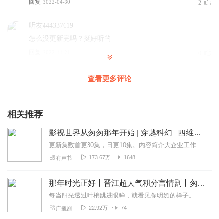
回复
2022-04-30
2
听友444337619
怎么没更新完吗？挺好听的
回复
2022-11-21
0
浮生若梦尽尘埃
查看更多评论
看到直播就0个人，表示很欣慰！哈哈，该
回复
2023-02-12
1
相关推荐
影视世界从匆匆那年开始 | 穿越科幻 | 四维系统 | 爽文 【限免】
更新集数首更30集，日更10集。内容简介大企业工作的小主任王墨，人生平淡如水，过着行尸走肉般的生活，一眼看到头又没有希望的日子。一次偶然的机会被植入四维系统...
173.67万
1648
有声书
那年时光正好丨晋江超人气积分言情剧丨匆匆那年双向暗恋丨校花校草痴迷虐恋长相思
每当阳光透过叶梢跳进眼眸，就看见你明媚的样子。潇潇雨歇，想说的话终究来不及，却也感激你出现在我的生命里。现在的你，还好吗？想你了······欢迎订阅收听萧亦山俱...
22.92万
74
广播剧