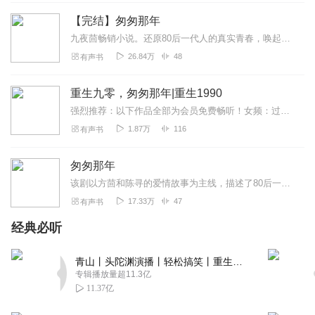
【完结】匆匆那年
九夜茴畅销小说。还原80后一代人的真实青春，唤起所有人对青春最美好纯真的回忆。讲述了陈寻、方茴、乔燃、赵烨、林嘉茉这群死党跨越十五年的青春、记忆与友情。以方茴和...
26.84万
48
有声书
重生九零，匆匆那年|重生1990
强烈推荐：以下作品全部为会员免费畅听！女频：过亿人气改编作品：《豪门娇妻：替嫁小甜心》点击收听！爆款甜宠系列推荐：《我的总裁七岁半》点击收听！喜马拉雅优...
1.87万
116
有声书
匆匆那年
该剧以方茴和陈寻的爱情故事为主线，描述了80后一代人的情感与生活历程，还原了80后一代人对青春最美好纯真的回忆。方茴、陈寻、乔燃、赵烨、林嘉茉是5个性格鲜明的高...
17.33万
47
有声书
经典必听
青山丨头陀渊演播丨轻松搞笑丨重生穿越丨古代权谋丨VIP免费 | 多人有声剧
专辑播放量超11.3亿
11.37亿