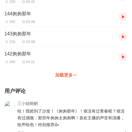
159
04:32
144匆匆那年
165
03:48
143匆匆那年
156
03:08
142匆匆那年
166
04:11
加载更多
用户评论
三小姐晓鹂
哇！我抢到了沙发！《匆匆那年》！谁没有过青春呢？谁没
有过感慨：那些年匆匆太匆匆啊！喜欢主播的声音和演播，
绘声绘色！特别推荐👍