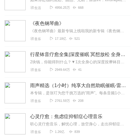
4956.25万
668
生活
《夜色钢琴曲》
《夜色钢琴曲》最新专辑上线啦我的新专辑《夜色钢琴曲最新专辑》（点击跳转）已经上线，新专辑是《夜色钢琴曲》的升级版，我精选了诸多经典原创作品与大家分享，愿未来...
17.18亿
521
音乐
行星钵音疗愈全集|深度催眠 冥想放松 全身心深度按摩
2块钱，你能得到什么？▼1次全身心的深度按摩钵目前已广泛地被应用于美容Spa和按摩养生馆的疗程中，许多疗愈师使用铜钵在身体上，发现5分钟铜钵按摩的深度放松，效...
2949.64万
41
音乐
雨声精选（1小时）纯享大自然助眠催眠-雷雨声，下雨
本专辑，是张玎为您千挑万选的“雨声”。每条音频1小时，中间没有打扰。有轻柔细雨、淅淅沥沥；雨滴入水，滴答作响；隐隐雷声，隆隆为伴；流水潺潺，映入耳畔。这里没有音...
2761.59万
208
音乐
心灵疗愈：焦虑症抑郁症心理音乐
听心灵疗愈音乐，解忧心理，放空身心，走出抑郁症、焦虑症、恐惧症等情绪困扰。疗愈音乐=心灵养生最有效的聆听建议：步骤一、选择安静的环境，闭目静卧或坐。步骤二、根据...
1.26亿
839
音乐