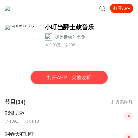
打开APP
小叮当爵士鼓音乐
德累斯顿的兔兔
1.93万
196
打
开
A
P
P，完整收听
节目(34)
切换顺序
03健康歌
1091
01:10
04春天在哪里