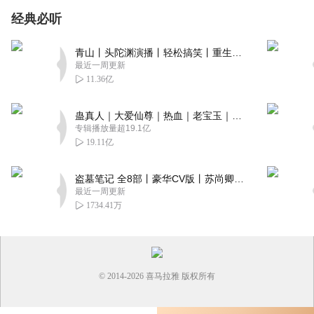
经典必听
青山丨头陀渊演播丨轻松搞笑丨重生穿越丨古代权谋丨VIP免费 | 多人有声剧
最近一周更新
11.36亿
蛊真人｜大爱仙尊｜热血｜老宝玉｜多人VIP免费有声剧
专辑播放量超19.1亿
19.11亿
盗墓笔记 全8部丨豪华CV版丨苏尚卿&边江 领衔 多人有声剧丨冠声文化丨南派三叔
最近一周更新
1734.41万
© 2014-
2026
喜马拉雅 版权所有