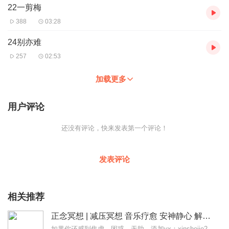
22一剪梅
388
03:28
24别亦难
257
02:53
加载更多
用户评论
还没有评论，快来发表第一个评论！
发表评论
相关推荐
正念冥想 | 减压冥想 音乐疗愈 安神静心 解郁降噪
如果你还感到焦虑、困惑、无助，添加vx：xinshejie2018、vx公众号：宣萱心伴，与主播宣萱开启心灵交流之旅，共建温暖的精神家园！如果你喜欢我的内容，请...