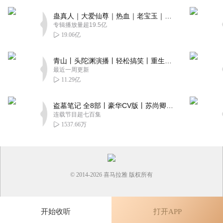
蛊真人｜大爱仙尊｜热血｜老宝玉｜多人VIP免费有声剧
专辑播放量超19.5亿
19.06亿
青山丨头陀渊演播丨轻松搞笑丨重生穿越丨古代权谋丨VIP免费 | 多人有声剧
最近一周更新
11.29亿
盗墓笔记 全8部丨豪华CV版丨苏尚卿&边江 领衔 多人有声剧丨冠声文化丨南派三叔
连载节目超七百集
1537.66万
© 2014-
2026
喜马拉雅 版权所有
开始收听
打开APP