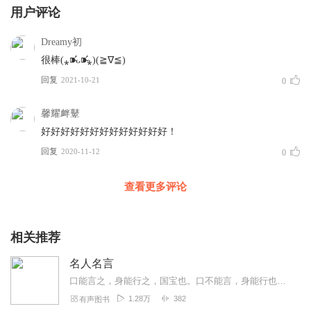
用户评论
Dreamy初
很棒(⁎⁍̴̛ᴗ⁍̴̛⁎)(≧∇≦)
回复
2021-10-21
0
馨耀衅鼙
好好好好好好好好好好好好好！
回复
2020-11-12
0
查看更多评论
相关推荐
名人名言
口能言之，身能行之，国宝也。口不能言，身能行也，国器也。口能言之，身不能行，国用也。口言善，身行恶，国妖也。
1.28万
382
有声图书