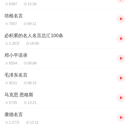
6397
15:30
培根名言
7057
09:11
必积累的名人名言总汇100条
1.26万
18:08
邓小平语录
6554
08:08
毛泽东名言
9221
08:15
马克思 恩格斯
5735
13:21
康德名言
1.27万
12:11