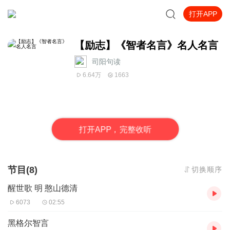
打开APP
【励志】《智者名言》名人名言
司阳句读
6.64万
1663
打
开
A
P
P，完整收听
节目(8)
切换顺序
醒世歌 明 憨山德清
6073
02:55
黑格尔智言