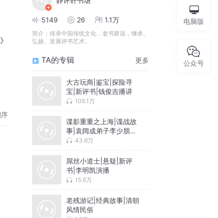
静评轩书场
5149
26
1.1万
电脑版
简介：
传承中国传统文化，老书新说，继承、
》
弘扬、发展评书艺术。
TA的专辑
更多
公众号
大古玩商|鉴宝|探险寻
宝|新评书|钱俊吉播讲
106.1万
倒序
谍影重重之上海|谍战故
事|袁阔成弟子李少朋播
讲
43.6万
屌丝小道士|悬疑|新评
书|李明凯演播
15.6万
老残游记|经典故事|清朝
风情民俗