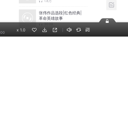
1.8万
张伟作品选段|红色经典|
革命英雄故事
3039
x
1.0
:00
相关推荐
换一批
大明英烈 | 单田芳经典
单田芳评书
千古功臣张学良 | 单田
芳经典
单田芳评书
百年风云 | 单田芳经典
单田芳评书
德云社相声精选集