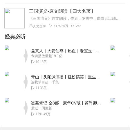
三国演义-原文朗读【四大名著】
《三国演义》原文朗读，作者：罗贯中，由白云出岫、蓝色百合录制。推荐纸书：《三国演义》是中国古典四大名著之一，是中国第一部长篇章回体历史演义小说，全名为《三国志...
4175.66万
248
人文国学
经典必听
蛊真人｜大爱仙尊｜热血｜老宝玉｜多人VIP免费有声剧
专辑播放量超19.1亿
19.13亿
青山丨头陀渊演播丨轻松搞笑丨重生穿越丨古代权谋丨VIP免费 | 多人有声剧
连载节目超一千集
11.38亿
盗墓笔记 全8部丨豪华CV版丨苏尚卿&边江 领衔 多人有声剧丨冠声文化丨南派三叔
最近一周更新
1791.49万