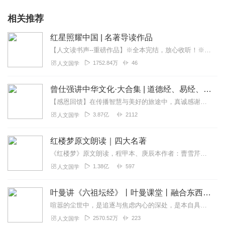
相关推荐
红星照耀中国 | 名著导读作品
【人文读书声--重磅作品】※全本完结，放心收听！※八年级（上）语文教科书名著导读指定作品，同名有声书！※著名翻译家董乐山先生权威中文译本！※人民文学出版...
1752.84万
46
人文国学
曾仕强讲中华文化·大合集 | 道德经、易经、三国演义中的国学
【感恩回馈】在传播智慧与美好的旅途中，真诚感谢每一位伙伴的温暖陪伴与鼎力支持！欢迎曾仕强学堂粉丝听友们入群交流，更多新鲜玩法和福利活动等你！添加微信：zengf...
3.87亿
2112
人文国学
红楼梦原文朗读｜四大名著
《红楼梦》原文朗读，程甲本、庚辰本作者：曹雪芹，朗读：白云出岫、蓝色百合《红楼梦》程甲本和庚辰本是该书两大重要版本。程甲本由程伟元和高鹗于乾隆五十六年（1791...
1.38亿
597
人文国学
叶曼讲《六祖坛经》丨叶曼课堂丨融合东西国学大师
喧嚣的尘世中，是追逐与焦虑内心的深处，是本自具足的宁静为什么说“菩提自性，本来清净”？为何顿悟不在遥远的庙堂，而在当下的柴米油盐？我们终日寻找的“佛”，究竟在何...
2570.52万
223
人文国学