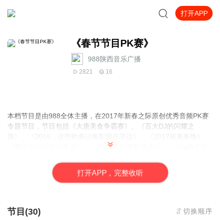
打开APP
《春节节目PK赛》
988陕西音乐广播
2821
16
本档节目是由988全体主播，在2017年新春之际原创优秀音频PK赛
专题节目，节目包括《大唐美食争霸赛》、《百大DJ的闪耀之
路》、《2016，这些歌曲让电影留在耳边》、《2017超麦春晚》、
《魔法泡泡年俗故事会》、《2016明星身材养成记》、《ta抢了你
的麦克风》、《玩转地球》等节目，精彩节目不容错过，只有你想
不到的，没有我们做不到的！
打
开
A
P
P，完整收听
988陕西音乐广播电台，期待您的到来，与您一起欢度新春！
节目(30)
切换顺序