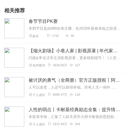
相关推荐
春节节目PK赛
本档节目是由988全体主播，在2018年新春来临之际原创优秀音频pk赛专题节目，节目包括《2018百大dj的闪耀之路》《2018旅行指南》《超级麦克风》《搜城记...
1732
39
娱乐
【烟火剧场】小巷人家 | 影视原著 | 年代家庭 | 热门神作 | 正午阳光 | 殷超旁白 | 大音西声制作 | 荣获广电总局“优秀网络音频节目”
闫妮&李光洁等主演影视原著，更多精彩细节！《人世间》《请回答1988》同款。年代群像日常x市井生活x温馨治愈正午阳光出品，闫妮、李光洁、郭晓东、蒋欣、范丞丞、关...
3629.56万
127
有声图书
被讨厌的勇气（全两册）官方正版授权丨阿德勒心理学畅销经典｜幸福的勇气
人可以改变，人还可以获得幸福。所有人无一例外，都能如此。——阿德勒心理学一名深陷自卑、无能与不幸福的青年，听到了一名哲人主张的“世界无比单纯，人人都能幸福”便来...
8090.47万
118
个人成长
人性的弱点丨卡耐基经典励志全集：提升情商和沟通技巧
本套系专辑，汇集了人际关系学大师卡耐基的思想励志精华，收录《人性的弱点》《人性的优点》《语言的突破》《美好的人生》《快乐的人生》等所有经典！是卡耐基的经典合辑，...
1872.44万
344
个人成长