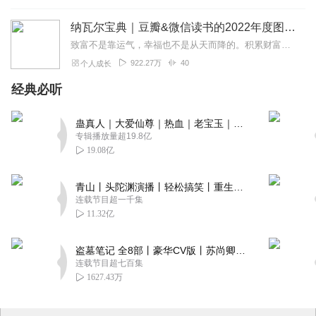
纳瓦尔宝典｜豆瓣&微信读书的2022年度图书|从白手起家到财务自由
致富不是靠运气，幸福也不是从天而降的。积累财富和幸福生活是我们可以学习的技能。这本书收集整理了硅谷投资人纳瓦尔在过去十年里通过推特、播客和采访等方式分享的人生智...
922.27万
40
个人成长
经典必听
蛊真人｜大爱仙尊｜热血｜老宝玉｜多人VIP免费有声剧
专辑播放量超19.8亿
19.08亿
青山丨头陀渊演播丨轻松搞笑丨重生穿越丨古代权谋丨VIP免费 | 多人有声剧
连载节目超一千集
11.32亿
盗墓笔记 全8部丨豪华CV版丨苏尚卿&边江 领衔 多人有声剧丨冠声文化丨南派三叔
连载节目超七百集
1627.43万