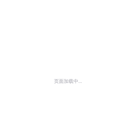
© 2014-
2025
喜马拉雅 版权所有
页面加载中...