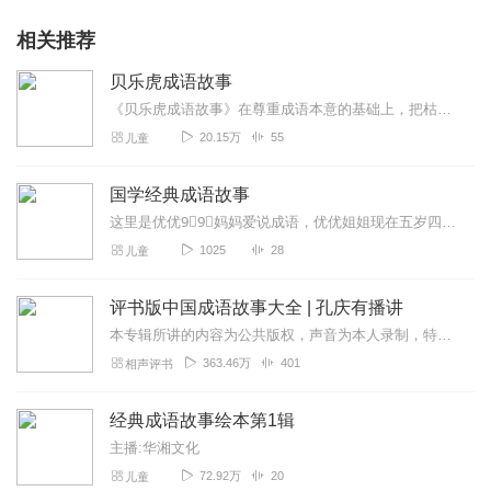
相关推荐
贝乐虎成语故事
《贝乐虎成语故事》在尊重成语本意的基础上，把枯燥难懂的成语改编成一个个情节丰富、有趣又生动的情景故事。快乐听故事，轻松学成语。让孩子不仅可以在故事中学会成语，还...
20.15万
55
儿童
国学经典成语故事
这里是优优9⃣️9⃣️妈妈爱说成语，优优姐姐现在五岁四个月，9⃣️9⃣️弟弟现在三岁四个月，两个宝贝都到了词汇量爆发的阶段，为了成为一个出口自带成语的成语妈妈，...
1025
28
儿童
评书版中国成语故事大全 | 孔庆有播讲
本专辑所讲的内容为公共版权，声音为本人录制，特此声明！业余时间录制，尽量保证每天一集！微评书为您讲述成语起源的同时，每集一个定场诗，不重复！脱稿演绎！部分定场诗...
363.46万
401
相声评书
经典成语故事绘本第1辑
主播:华湘文化
72.92万
20
儿童