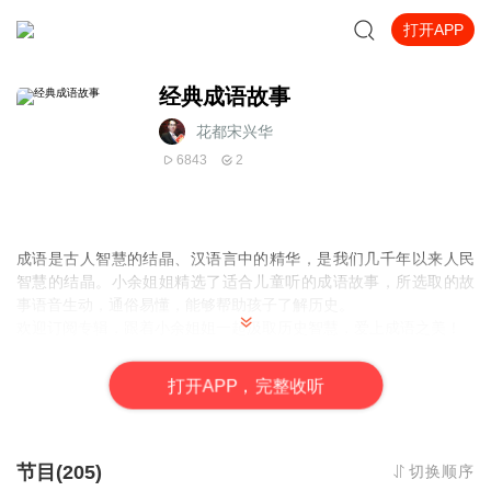
打开APP
经典成语故事
花都宋兴华
6843
2
成语是古人智慧的结晶、汉语言中的精华，是我们几千年以来人民
智慧的结晶。小余姐姐精选了适合儿童听的成语故事，所选取的故
事语音生动，通俗易懂，能够帮助孩子了解历史。
欢迎订阅专辑，跟着小余姐姐一起汲取历史智慧，爱上成语之美！
打
开
A
P
P，完整收听
节目(205)
切换顺序