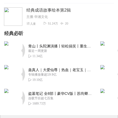
经典成语故事绘本第2辑
主播:华湘文化
51.24万
20
儿童
经典必听
青山丨头陀渊演播丨轻松搞笑丨重生穿越丨古代权谋丨VIP免费 | 多人有声剧
最近一周更新
11.34亿
蛊真人｜大爱仙尊｜热血｜老宝玉｜多人VIP免费有声剧
专辑播放量超19.9亿
19.10亿
盗墓笔记 全8部丨豪华CV版丨苏尚卿&边江 领衔 多人有声剧丨冠声文化丨南派三叔
连载节目超七百集
1689.73万