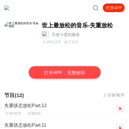
打开APP
世上最放松的音乐-失重放松
天使小柔的频道
295.51万
1.31万
打
开
A
P
P，完整收听
节目(12)
切换顺序
失重状态放松Part.12
54.02万
08:10
失重状态放松Part.11