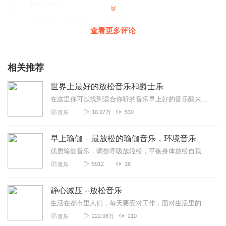
1892589vlto
效果不错，又失眠了，再次体验
查看更多评论
回复
2023-08-18
0
陈占阳
相关推荐
适合睡觉听，挺好的，居然要十个字
回复
2021-01-09
0
世界上最好的放松音乐和爵士乐
在这里你可以找到适合你听的音乐早上好的音乐醒来的音乐音乐带来正能量缓解压力的音乐放松的音-平凡的咖啡音乐乐-午后休闲，咖啡馆，书吧休闲，工作轻音乐-音...
听友114856994
16.97万
530
音乐
很好，有效果，听得入神，身心放松。
回复
2020-09-15
0
早上瑜伽 – 最放松的瑜伽音乐，环境音乐
优质瑜伽音乐，调整呼吸放轻松，平衡身体放松自我
华晓安
5912
16
音乐
好太好了好 的不得了好
回复
2020-03-23
0
静心减压 --放松音乐
生活在都市里人们，每天要应对工作，面对生活里的各种状况，压力越来越大，却得不到合理的释放，久而久之会使人容易产生烦躁情绪，甚至危害身体健康。而听音乐对人情绪有很...
淡忘繁华
222.98万
210
音乐
挺喜欢的，很好听着听着就睡着了