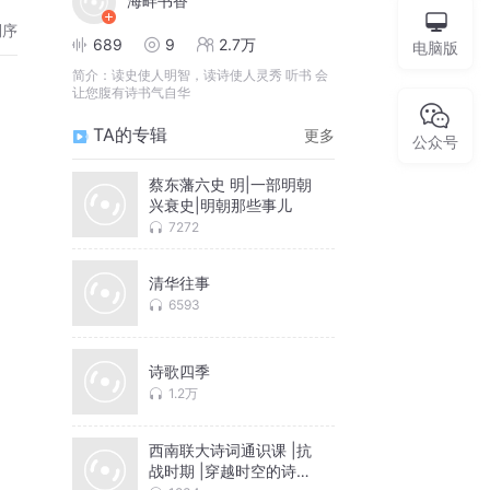
海畔书香
倒序
689
9
2.7万
电脑版
简介：
读史使人明智，读诗使人灵秀 听书 会
让您腹有诗书气自华
TA的专辑
更多
公众号
蔡东藩六史 明|一部明朝
兴衰史|明朝那些事儿
7272
清华往事
6593
诗歌四季
1.2万
西南联大诗词通识课 |抗
战时期 |穿越时空的诗意