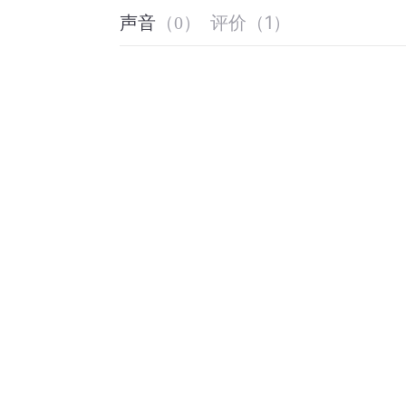
评价
（
1
）
声音
（
0
）