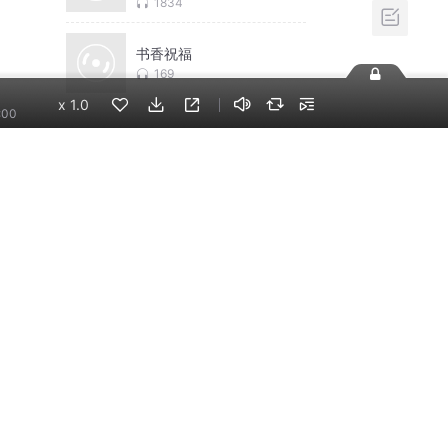
对话
1834
书香祝福
169
x
1.0
:00
相关推荐
换一批
道德经(老子) 朗读与讲
解-吉劭居
吉劭居
黄帝内经大全集丨中医
养生本源之书丨自然养
生法
霆先生
《孙子兵法》‖原文+解
读
奇闻大师兄
从诗经开始